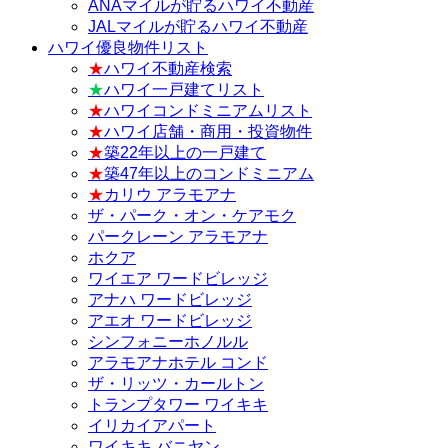
ANAマイルが貯るハワイ不動産
JALマイルが貯るハワイ不動産
ハワイ優良物件リスト
★
ハワイ不動産検索
★
ハワイ一戸建てリスト
★
ハワイコンドミニアムリスト
★
ハワイ店舗・商用・投資物件
★
築22年以上の一戸建て
★
築47年以上のコンドミニアム
★
カリウ アラモアナ
ザ・パーク・オン・ケアモク
パークレーン アラモアナ
ホクア
ワイエア ワードビレッジ
アナハ ワードビレッジ
アエオ ワードビレッジ
シンフォニーホノルル
アラモアナホテル コンド
ザ・リッツ・カールトン
トランプタワー ワイキキ
イリカイアパート
ワイキキ バニヤン