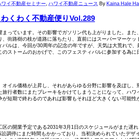
ハワイ不動産セミナー
,
ハワイ不動産ニュース
By
Kaina Hale Haw
くわく不動産便りVol.289
埋まっています。その影響でガソリン代も上がりました。また
り、街路樹の枝が道路に落ちたり、直前にはスーパーマーケッ
ィバルは、今回が30周年の記念の年ですが、天気は大荒れで、
このストームのおかげで、このフェスティバルに参加する為に
、オイル価格が上昇し、それがあらゆる分野に影響を及ぼし、
た旅行者数にまたブレーキをかけてしまうことになって、ハワ
争が短期で終わるのであれば影響もそれほど大きくない可能性
区の開業予定である2031年3月1日のスケジュールがまた遅
の訴訟調停にまだ時間もかかっており、当初決められていたデザ