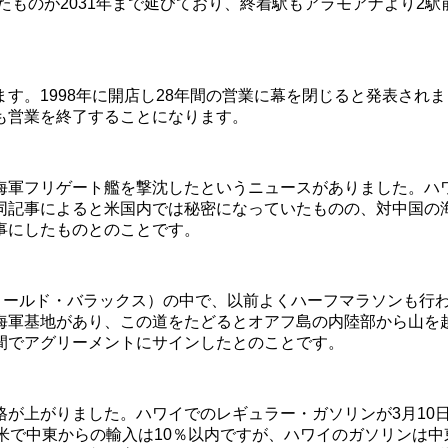
いたものが2031年まで延びており、終着駅もアラモアナより2
。1998年に開店し28年間の営業に幕を閉じると発表されま
も営業を終了することになります。
海軍フリゲート艦を撃沈したというニュースがありました。ハ
同記事によると米国内では秘密になっていたものの、対中国の
事にしたものとのことです。
(スコフィールド・バラックス）の中で、以前よくハーフマラソンも行わ
海軍基地があり、この道をたどるとオアフ島の内陸部から山を
間でアグリーメントにサインしたとのことです。
が上がりました。ハワイでのレギュラー・ガソリンが3月10日
米で中東からの輸入は10％以内ですが、ハワイのガソリンは