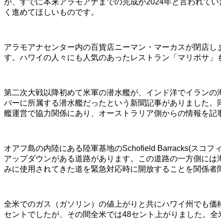
が、すでに本来アラモアナまでの完成が2024年と言われて
く進めてほしいものです。
アラモアナセンター内の百貨店ニーマン・マーカスが閉店します
す。ハワイの人々にも人気のあったレストラン「マリポサ」
第二次大戦以降初めて米軍の潜水艦が、インド洋でイランの
バーに所属する潜水艦だったという新聞記事がありました。
艦運営で協力関係にあり、オーストラリア側からの情報を記
オアフ島の内陸にある陸軍基地のSchofield Barracks
アップダウンがある道路があります。この道路の一方側には
みに使用されてきた道を緊急対応時に開放することを関係者
全米でのガス（ガソリン）の値上がりと共にハワイ州でも価格
セントでしたが、その間全米では48セント上がりました。全