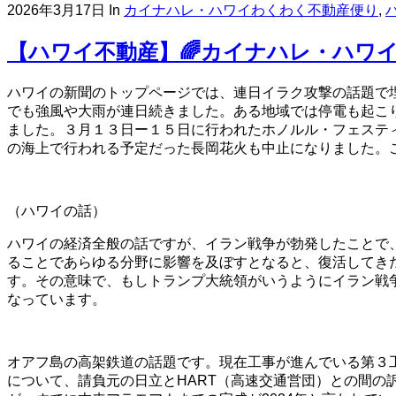
2026年3月17日
In
カイナハレ・ハワイわくわく不動産便り
,
【ハワイ不動産】🌈カイナハレ・ハワイわ
ハワイの新聞のトップページでは、連日イラク攻撃の話題で
でも強風や大雨が連日続きました。ある地域では停電も起こ
ました。３月１３日ー１５日に行われたホノルル・フェステ
の海上で行われる予定だった長岡花火も中止になりました。
（ハワイの話）
ハワイの経済全般の話ですが、イラン戦争が勃発したことで
ることであらゆる分野に影響を及ぼすとなると、復活してき
す。その意味で、もしトランプ大統領がいうようにイラン戦
なっています。
オアフ島の高架鉄道の話題です。現在工事が進んでいる第３工
について、請負元の日立とHART（高速交通営団）との間