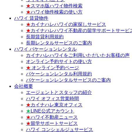
★
スマホ版ハワイ物件検索
★
ハワイ物件検索の使い方
ハワイ 賃貸物件
★
カイナハレハワイの家探しサービス
★
カイナハレハワイ不動産の留学サポートサービ
長期賃貸利用規約
長期レンタルサービスのご案内
ハワイ バケーションレンタル
カイナハレハワイをご利用いただいたお客様の声
オンライン予約サイトの使い方
★
オンライン予約ページ
バケーションレンタル利用規約
バケーションレンタルサービスのご案内
会社概要
エージェントとスタッフの紹介
ハワイ オフィス営業時間
★
カイナハレ東京オフィス
★
LINE公式アカウント
★
ハワイ不動産ニュース
★
留学サポートサービス
ハワイ コンシェルジュサービス