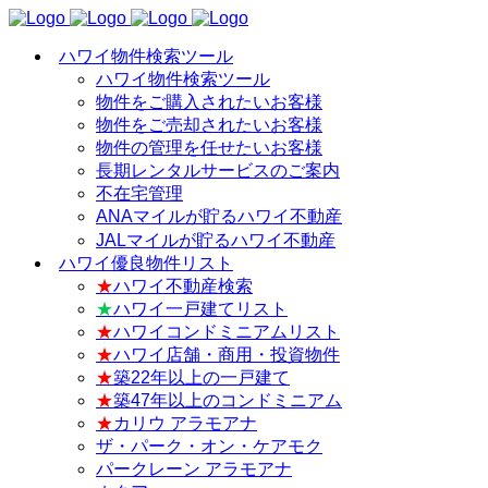
ハワイ物件検索ツール
ハワイ物件検索ツール
物件をご購入されたいお客様
物件をご売却されたいお客様
物件の管理を任せたいお客様
長期レンタルサービスのご案内
不在宅管理
ANAマイルが貯るハワイ不動産
JALマイルが貯るハワイ不動産
ハワイ優良物件リスト
★
ハワイ不動産検索
★
ハワイ一戸建てリスト
★
ハワイコンドミニアムリスト
★
ハワイ店舗・商用・投資物件
★
築22年以上の一戸建て
★
築47年以上のコンドミニアム
★
カリウ アラモアナ
ザ・パーク・オン・ケアモク
パークレーン アラモアナ