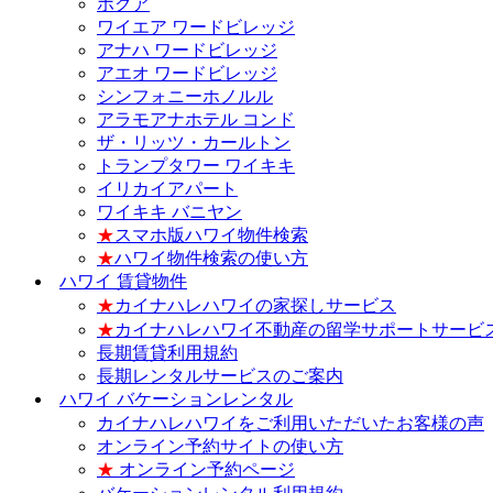
ホクア
ワイエア ワードビレッジ
アナハ ワードビレッジ
アエオ ワードビレッジ
シンフォニーホノルル
アラモアナホテル コンド
ザ・リッツ・カールトン
トランプタワー ワイキキ
イリカイアパート
ワイキキ バニヤン
★
スマホ版ハワイ物件検索
★
ハワイ物件検索の使い方
ハワイ 賃貸物件
★
カイナハレハワイの家探しサービス
★
カイナハレハワイ不動産の留学サポートサービ
長期賃貸利用規約
長期レンタルサービスのご案内
ハワイ バケーションレンタル
カイナハレハワイをご利用いただいたお客様の声
オンライン予約サイトの使い方
★
オンライン予約ページ