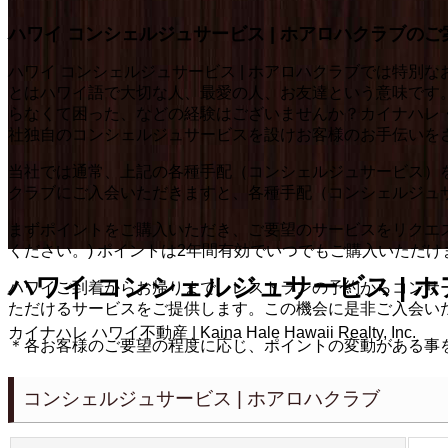
ハワイ コンシェルジュサービス | ホアロハクラブのご
ハワイ コンシェルジュサービス | ホアロハクラブでは特
とはハワイ語で大切な人、最愛の人、お友達という意味です
らなくて困った、などの経験はございませんか？カイナハレ
社独自のコンシェルジュサービスを設けお客様のお手伝いを
当社では通常、上記の各種手配（コンシェルジュサービス）をご
クラブにご入会いただきますと、各種手配（コンシェルジュ
まずポイントをご購入いただき、ご要望のサービスをリクエ
ください。) ポイントは2年間有効でいつでもご購入いただけ
ハワイ コンシェルジュサービス | ホ
ハワイご到着からお帰りまで、レストランの予約からコンサ
ただけるサービスをご提供します。この機会に是非ご入会い
カイナハレ ハワイ不動産 | Kaina Hale Hawaii Realty, Inc.
＊各お客様のご要望の程度に応じ、ポイントの変動がある事
コンシェルジュサービス | ホアロハクラブ