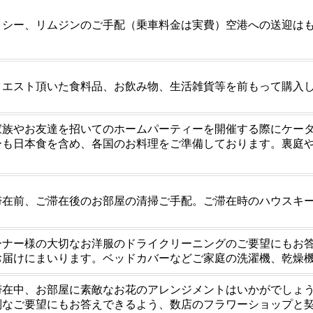
クシー、リムジンのご手配（乗車料金は実費）空港への送迎は
クエスト頂いた食料品、お飲み物、生活雑貨等を前もって購入
家族やお友達を招いてのホームパーティーを開催する際にケー
ーも日本食を含め、各国のお料理をご準備しております。裏庭
。
滞在前、ご滞在後のお部屋の清掃ご手配。ご滞在時のハウスキ
ーナー様の大切なお洋服のドライクリーニングのご要望にもお
お届けにまいります。ベッドカバーなどご家庭の洗濯機、乾燥
滞在中、お部屋に素敵なお花のアレンジメントはいかがでしょ
別なご要望にもお答えできるよう、数店のフラワーショップと