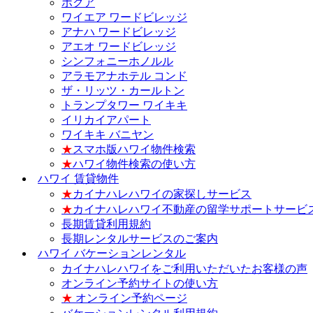
ホクア
ワイエア ワードビレッジ
アナハ ワードビレッジ
アエオ ワードビレッジ
シンフォニーホノルル
アラモアナホテル コンド
ザ・リッツ・カールトン
トランプタワー ワイキキ
イリカイアパート
ワイキキ バニヤン
★
スマホ版ハワイ物件検索
★
ハワイ物件検索の使い方
ハワイ 賃貸物件
★
カイナハレハワイの家探しサービス
★
カイナハレハワイ不動産の留学サポートサービ
長期賃貸利用規約
長期レンタルサービスのご案内
ハワイ バケーションレンタル
カイナハレハワイをご利用いただいたお客様の声
オンライン予約サイトの使い方
★
オンライン予約ページ