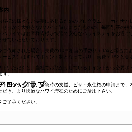
案内
別なお客様の様々なご要望に応じるためのプログラム、「カイ
。せっかく大好きなハワイに遊びにきたものの、毎回別荘の掃
・ハワイではお客様皆様が快適で安心なハワイステイをお過ご
させていただいております。
依頼された場合、実費の10％相当の手数料＋Taxと場合により
サービス）はすべてポイント制となっており、実費＋TAXと各
ストいただくと、当社でお預かりしているポイントから必要ポ
ます。
アロハクラブ
ートチケット手配、緊急時の支援、ビザ・永住権の申請まで、2
ただき、より快適なハワイ滞在のためにご活用下さい。
をご了承ください。