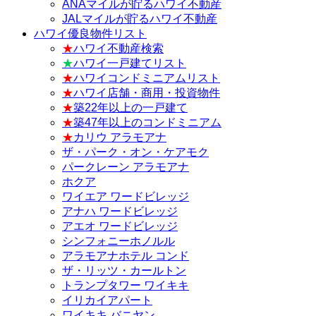
ANAマイルが貯るハワイ不動産
JALマイルが貯るハワイ不動産
ハワイ優良物件リスト
★
ハワイ不動産検索
★
ハワイ一戸建てリスト
★
ハワイコンドミニアムリスト
★
ハワイ店舗・商用・投資物件
★
築22年以上の一戸建て
★
築47年以上のコンドミニアム
★
カリウ アラモアナ
ザ・パーク・オン・ケアモク
パークレーン アラモアナ
ホクア
ワイエア ワードビレッジ
アナハ ワードビレッジ
アエオ ワードビレッジ
シンフォニーホノルル
アラモアナホテル コンド
ザ・リッツ・カールトン
トランプタワー ワイキキ
イリカイアパート
ワイキキ バニヤン