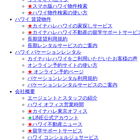
★
スマホ版ハワイ物件検索
★
ハワイ物件検索の使い方
ハワイ 賃貸物件
★
カイナハレハワイの家探しサービス
★
カイナハレハワイ不動産の留学サポートサービ
長期賃貸利用規約
長期レンタルサービスのご案内
ハワイ バケーションレンタル
カイナハレハワイをご利用いただいたお客様の声
オンライン予約サイトの使い方
★
オンライン予約ページ
バケーションレンタル利用規約
バケーションレンタルサービスのご案内
会社概要
エージェントとスタッフの紹介
ハワイ オフィス営業時間
★
カイナハレ東京オフィス
★
LINE公式アカウント
★
ハワイ不動産ニュース
★
留学サポートサービス
ハワイ コンシェルジュサービス