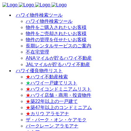
ハワイ物件検索ツール
ハワイ物件検索ツール
物件をご購入されたいお客様
物件をご売却されたいお客様
物件の管理を任せたいお客様
長期レンタルサービスのご案内
不在宅管理
ANAマイルが貯るハワイ不動産
JALマイルが貯るハワイ不動産
ハワイ優良物件リスト
★
ハワイ不動産検索
★
ハワイ一戸建てリスト
★
ハワイコンドミニアムリスト
★
ハワイ店舗・商用・投資物件
★
築22年以上の一戸建て
★
築47年以上のコンドミニアム
★
カリウ アラモアナ
ザ・パーク・オン・ケアモク
パークレーン アラモアナ