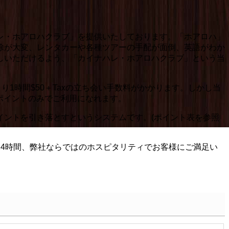
ナハレ・ホアロハクラブ」を提供いたしております。「ホアロハ」
除が大変、レンタカーや各種ツアーの手配が面倒、英語がわか
しいただけるよう、「カイナハレ・ホアロハクラブ」という当
1時間$50＋Taxの立ち会い手数料がかかります。しかし当
ポイントのみでご利用になれます。
イントを引き落とすというシステムです。(ポイント表を参照
4時間、弊社ならではのホスピタリティでお客様にご満足い