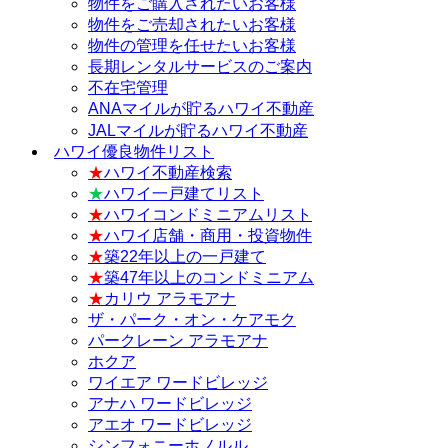
物件をご購入されたいお客様
物件をご売却されたいお客様
物件の管理を任せたいお客様
長期レンタルサービスのご案内
不在宅管理
ANAマイルが貯るハワイ不動産
JALマイルが貯るハワイ不動産
ハワイ優良物件リスト
★
ハワイ不動産検索
★
ハワイ一戸建てリスト
★
ハワイコンドミニアムリスト
★
ハワイ店舗・商用・投資物件
★
築22年以上の一戸建て
★
築47年以上のコンドミニアム
★
カリウ アラモアナ
ザ・パーク・オン・ケアモク
パークレーン アラモアナ
ホクア
ワイエア ワードビレッジ
アナハ ワードビレッジ
アエオ ワードビレッジ
シンフォニーホノルル