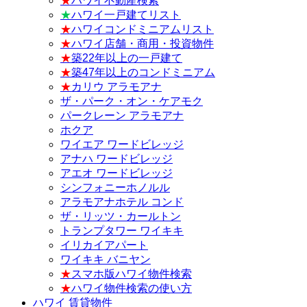
★
ハワイ不動産検索
★
ハワイ一戸建てリスト
★
ハワイコンドミニアムリスト
★
ハワイ店舗・商用・投資物件
★
築22年以上の一戸建て
★
築47年以上のコンドミニアム
★
カリウ アラモアナ
ザ・パーク・オン・ケアモク
パークレーン アラモアナ
ホクア
ワイエア ワードビレッジ
アナハ ワードビレッジ
アエオ ワードビレッジ
シンフォニーホノルル
アラモアナホテル コンド
ザ・リッツ・カールトン
トランプタワー ワイキキ
イリカイアパート
ワイキキ バニヤン
★
スマホ版ハワイ物件検索
★
ハワイ物件検索の使い方
ハワイ 賃貸物件