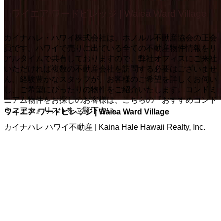
ワイエア ワードビレッジ | Waiea Ward Village
カイナハレ・ハワイ株式会社は、ホノルル不動産協会の正会
員です。ハワイで売りに出ている全ての不動産物件情報をリ
アルタイムで共有しておりますので、弊社オフィスにご来社
いただければ複数の不動産会社を訪問する必要はございませ
ん。経験豊かなスタッフが、お客様のご希望を詳しくお伺い
し、ご希望にぴったりの物件をご紹介いたします。コンドミ
ニアム物件をお探しのお客様は、こちらの『おすすめコンド
ミニアム』リストをご覧下さい。
ワイエア ワードビレッジ | Waiea Ward Village
カイナハレ ハワイ不動産 | Kaina Hale Hawaii Realty, Inc.