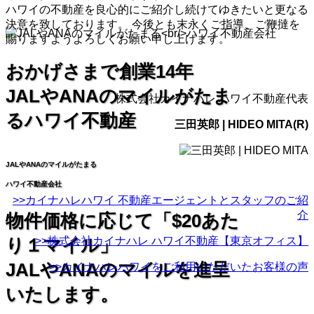
ハワイの不動産を良心的にご紹介し続けてゆきたいと更なる
決意を致しております。 今後とも末永くご指導、ご鞭撻を
賜りますようよろしくお願い申し上げます。
おかげさまで創業14年
JALやANAのマイルがたま
株式会社カイナハレ ハワイ不動産代表
るハワイ不動産
三田英郎 | HIDEO MITA(R)
JALやANAのマイルがたまる
ハワイ不動産会社
>>カイナハレハワイ 不動産エージェントとスタッフのご紹
介
物件価格に応じて「$20あた
り１マイル」
>>株式会社カイナハレ ハワイ不動産【東京オフィス】
JALやANAのマイルを進呈
>>カイナハレハワイをご利用いただいたお客様の声
いたします。