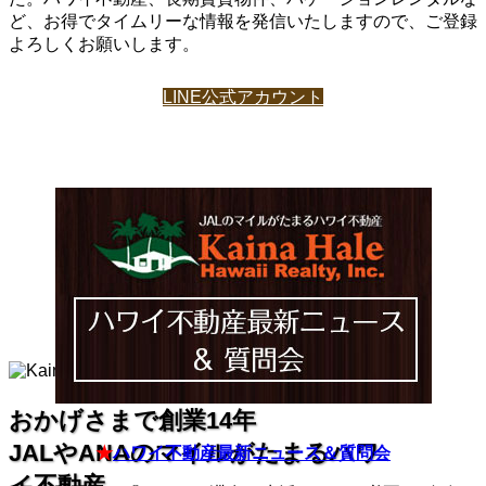
ど、お得でタイムリーな情報を発信いたしますので、ご登録
よろしくお願いします。
LINE公式アカウント
おかげさまで創業14年
JALやANAのマイルがたまるハワ
★
ハワイ不動産最新ニュース＆質問会
イ不動産