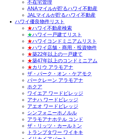
不在宅管理
ANAマイルが貯るハワイ不動産
JALマイルが貯るハワイ不動産
ハワイ優良物件リスト
★
ハワイ不動産検索
★
ハワイ一戸建てリスト
★
ハワイコンドミニアムリスト
★
ハワイ店舗・商用・投資物件
★
築22年以上の一戸建て
★
築47年以上のコンドミニアム
★
カリウ アラモアナ
ザ・パーク・オン・ケアモク
パークレーン アラモアナ
ホクア
ワイエア ワードビレッジ
アナハ ワードビレッジ
アエオ ワードビレッジ
シンフォニーホノルル
アラモアナホテル コンド
ザ・リッツ・カールトン
トランプタワー ワイキキ
イリカイアパート