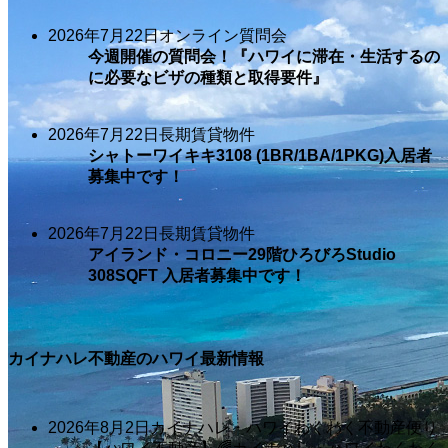
2026年7月22日
オンライン質問会
今週開催の質問会！『ハワイに滞在・生活するの
に必要なビザの種類と取得要件』
2026年7月22日
長期賃貸物件
シャトーワイキキ3108 (1BR/1BA/1PKG)入居者
募集中です！
2026年7月22日
長期賃貸物件
アイランド・コロニー29階ひろびろStudio
308SQFT 入居者募集中です！
カイナハレ不動産のハワイ最新情報
2026年8月2日
カイナハレ・ハワイわくわく不動産便り