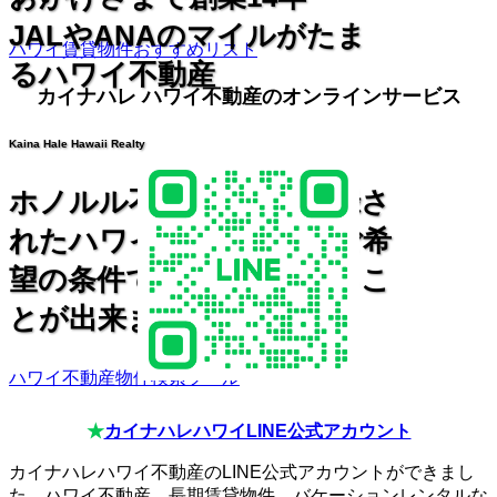
JALやANAのマイルがたま
ハワイ賃貸物件おすすめリスト
るハワイ不動産
カイナハレ ハワイ不動産のオンラインサービス
Kaina Hale Hawaii Realty
ホノルル不動産協会に登録さ
れたハワイ最新物件を、ご希
望の条件で素早く検索するこ
とが出来ます。
ハワイ不動産物件検索ツール
★
カイナハレハワイLINE公式アカウント
カイナハレハワイ不動産のLINE公式アカウントができまし
た。ハワイ不動産、長期賃貸物件、バケーションレンタルな