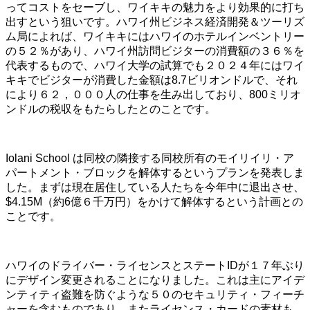
ってコストをセーブし、ワイキキの魅力をより効果的に打ち
出すという狙いです。ハワイ州ビジネス経済開発＆ツーリズ
ム局によれば、ワイキキにはハワイのホテルインベントリー
の５２％があり、ハワイ州訪問ビジターの消費額の３６％を
代表するもので、ハワイ大学の試算でも２０２４年にはワイ
キキでビジターが消費した金額は8.7ビリオンドルで、それ
により６２，０００人の仕事を生み出しており、800ミリオ
ンドルの税収をもたらしたとのことです。
Iolani School は同校の隣接する同校所有のモイリイリ・ア
パートメント・ブロックを解体するというプランを発表しま
した。まずは現在居住している人たちを今年中に退出させ、
$4.15M（約6億６千万円）をかけて解体するという計画との
ことです。
ハワイのドライバー・ライセンスとステートIDが１７年ぶり
にデザイン変更されることになりました。これは主にアイデ
ンティティ盗難を防ぐような５０のセキュリティ・フィーチ
ャーを含むものであり、またライセンス・カードの素材も