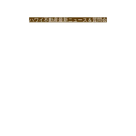
ハワイ不動産最新ニュース＆質問会
BUSINESS PARTNERSHIP
Kaina Hale Hawaii Realty, Inc.は、日米の同業不動産会社を
はじめ多種多様な会社と協力関係を結んでおります。
ハワイ州における不動産に関する全般的な業務に限らず、お
客様にワンストップショッピングをしていただける会社作り
を目指しています。