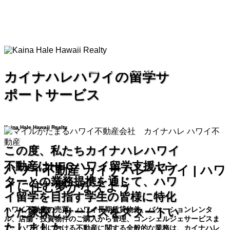
家賃不払いに対する新しい法律ACT278について
カイナハレハワイの留学サ
ポートサービス
Kaina Hale Hawaii Realty
この度、私たちカイナハレハワイ
不動産はHECハワイ留学支援セン
ハワイ不動産 カイナハレ ハワイ | ハワ
ターとの業務提携を通じて、ハワ
イに住む夢かなえよう
イ留学を目指す学生の皆様に特化
ハワイ不動産の売買、ハワイ長期賃貸物件、バケーションレンタ
した家探しサービスをスタートい
ル、店舗・投資物件のご購入から管理、コンシェルジェサービスま
たしました。
で、ハワイ州における不動産に関する全般的な業務は、カイナハレ