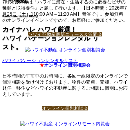
7月の質問会は『ハワイに滞在・生活するのに必要なビザの
種類と取得要件』と題して行います。【日本時間：2026年7
月25日（土）110:00 AM～11:20 AM】開催です。参加無料
Kaina Hale Hawaii Realty
のオンラインイベントですので、お気軽にご参加ください。
カイナハレ ハワイ厳選！
ハワイ不動産最新ニュース＆質問会
ハワイ バケーションレンタル リ
スト。
ハワイ バケーションレンタルリスト
★
オンライン個別相談会
日本時間の午前中のお時間に、各回一組限定のオンラインで
個別相談を受け付けております。物件の売買、売却、ハワイ
赴任・移住などハワイの不動産に関するご相談に個別にお応
えしています。
オンライン個別相談会