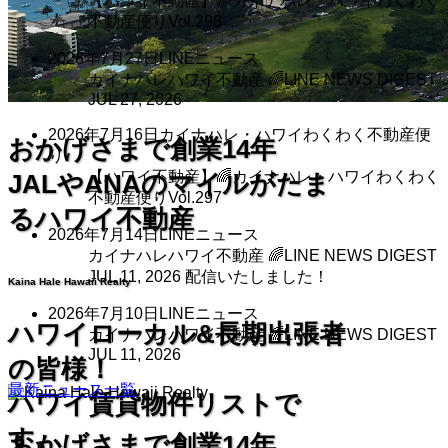
【ハワイ不動産】🌈カイナハレ・ハワイわくわく
不動産便りVol.298
2026年7月27日
LINEニュース
カイナハレハワイ不動産 🌈LINE NEWS DIGEST
JUL 27, 2026
2026年7月16日
カイナハレ・ハワイわくわく不動産便
おかげさまで創業14年
り
【ハワイ不動産】🌈カイナハレ・ハワイわくわく
JALやANAのマイルがたま
不動産便りVol.297
るハワイ不動産
2026年7月14日
LINEニュース
カイナハレハワイ不動産 🌈LINE NEWS DIGEST
JUL 11, 2026 配信いたしました！
Kaina Hale Hawaii Realty
2026年7月10日
LINEニュース
ハワイローカル&長期出張者
カイナハレハワイ不動産 🌈LINE NEWS DIGEST
JUL 11, 2026
の皆様！
最新ニュース一覧
ハワイ賃貸物件リストで
す。
おかげさまで創業14年