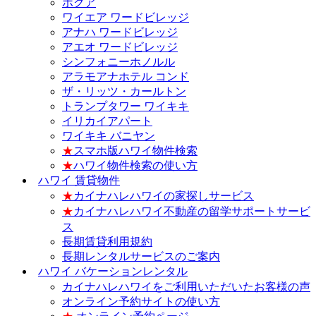
ホクア
ワイエア ワードビレッジ
アナハ ワードビレッジ
アエオ ワードビレッジ
シンフォニーホノルル
アラモアナホテル コンド
ザ・リッツ・カールトン
トランプタワー ワイキキ
イリカイアパート
ワイキキ バニヤン
★
スマホ版ハワイ物件検索
★
ハワイ物件検索の使い方
ハワイ 賃貸物件
★
カイナハレハワイの家探しサービス
★
カイナハレハワイ不動産の留学サポートサービ
ス
長期賃貸利用規約
長期レンタルサービスのご案内
ハワイ バケーションレンタル
カイナハレハワイをご利用いただいたお客様の声
オンライン予約サイトの使い方