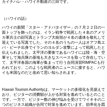
カイナハレ・ハワイ不動産の三田です。
（ハワイの話）
ハワイの新聞「スター・アドバタイザー」の７月２２日の一
面トップを飾ったのは、イラン戦争で戦死した４名のアメリ
カ軍兵士の顔写真とトランプ大統領が４名の遺体を敬礼して
迎えている写真でした。その４名のうちの一人はオアフ島エ
バ・ビーチ出身でイランのヨルダン攻撃によって戦死したと
伝えられました。太平洋の要衝であるハワイには陸・海・空
軍そして海兵隊の基地も大きなスペースを取って存在してい
て、太平洋各国の海軍が集まって行う合同演習RIMPACも行
われており、このような戦死者のニュースに接すると、ハワ
イも米国なのだと改めて思い知らされます。
Hawaii Tourism Authorityは、マーケットの多様化を見据えて
おり、ビジターの消費額が上がる対策を進めているとのこと
です。一方で、ビジター数の伸び悩みを受けてワイキキの二
つのビジネス組織が合同で対策を進めています。効率化を図