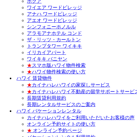
ホクア
ワイエア ワードビレッジ
アナハ ワードビレッジ
アエオ ワードビレッジ
シンフォニーホノルル
アラモアナホテル コンド
ザ・リッツ・カールトン
トランプタワー ワイキキ
イリカイアパート
ワイキキ バニヤン
★
スマホ版ハワイ物件検索
★
ハワイ物件検索の使い方
ハワイ 賃貸物件
★
カイナハレハワイの家探しサービス
★
カイナハレハワイ不動産の留学サポートサービ
長期賃貸利用規約
長期レンタルサービスのご案内
ハワイ バケーションレンタル
カイナハレハワイをご利用いただいたお客様の声
オンライン予約サイトの使い方
★
オンライン予約ページ