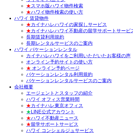
★
スマホ版ハワイ物件検索
★
ハワイ物件検索の使い方
ハワイ 賃貸物件
★
カイナハレハワイの家探しサービス
★
カイナハレハワイ不動産の留学サポートサービ
長期賃貸利用規約
長期レンタルサービスのご案内
ハワイ バケーションレンタル
カイナハレハワイをご利用いただいたお客様の声
オンライン予約サイトの使い方
★
オンライン予約ページ
バケーションレンタル利用規約
バケーションレンタルサービスのご案内
会社概要
エージェントとスタッフの紹介
ハワイ オフィス営業時間
★
カイナハレ東京オフィス
★
LINE公式アカウント
★
ハワイ不動産ニュース
★
留学サポートサービス
ハワイ コンシェルジュサービス