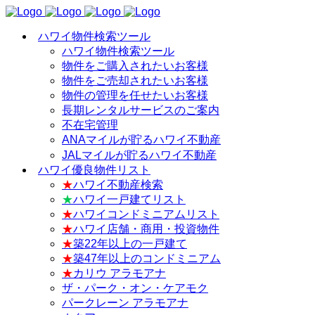
ハワイ物件検索ツール
ハワイ物件検索ツール
物件をご購入されたいお客様
物件をご売却されたいお客様
物件の管理を任せたいお客様
長期レンタルサービスのご案内
不在宅管理
ANAマイルが貯るハワイ不動産
JALマイルが貯るハワイ不動産
ハワイ優良物件リスト
★
ハワイ不動産検索
★
ハワイ一戸建てリスト
★
ハワイコンドミニアムリスト
★
ハワイ店舗・商用・投資物件
★
築22年以上の一戸建て
★
築47年以上のコンドミニアム
★
カリウ アラモアナ
ザ・パーク・オン・ケアモク
パークレーン アラモアナ