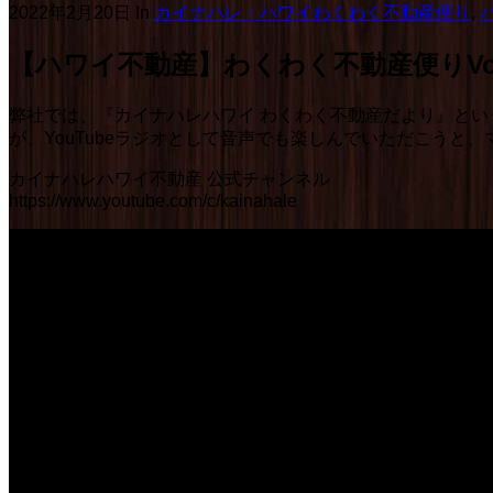
2022年2月20日
In
カイナハレ・ハワイわくわく不動産便り
,
【ハワイ不動産】わくわく不動産便りVol.19
弊社では、『カイナハレハワイ わくわく不動産だより』とい
が、YouTubeラジオとして音声でも楽しんでいただこう
カイナハレハワイ不動産 公式チャンネル
https://www.youtube.com/c/kainahale
【ハワイ不動産】わくわく不動産便りVol.