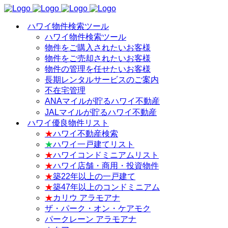
ハワイ物件検索ツール
ハワイ物件検索ツール
物件をご購入されたいお客様
物件をご売却されたいお客様
物件の管理を任せたいお客様
長期レンタルサービスのご案内
不在宅管理
ANAマイルが貯るハワイ不動産
JALマイルが貯るハワイ不動産
ハワイ優良物件リスト
★
ハワイ不動産検索
★
ハワイ一戸建てリスト
★
ハワイコンドミニアムリスト
★
ハワイ店舗・商用・投資物件
★
築22年以上の一戸建て
★
築47年以上のコンドミニアム
★
カリウ アラモアナ
ザ・パーク・オン・ケアモク
パークレーン アラモアナ