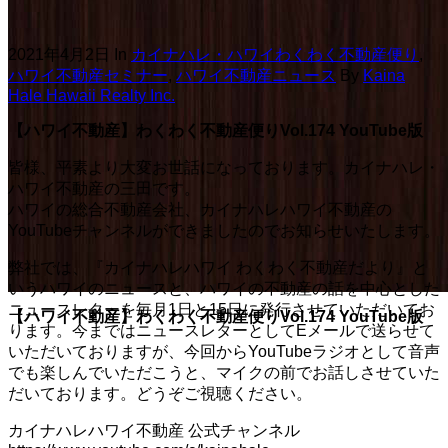
2021年4月2日
In
カイナハレ・ハワイわくわく不動産便り
,
ハワイ不動産セミナー
,
ハワイ不動産ニュース
By
Kaina
Hale Hawaii Realty Inc.
【ハワイ不動産】わくわく不動産便りVol.174 YouTube版
皆様、平素より大変お世話になっております。カイナハレ・
ハワイ不動産の三田です。
ハワイの総合不動産会社、カイナハレハワイ不動産の
YouTubeチャンネルができましたのでお知らせいたします。
弊社では、『カイナハレハワイ わくわく不動産だより』と
いうハワイのニュースと、ハワイの不動産の話を中心とした
ニュースレターを毎月1日と15日に発行させていただいてお
【ハワイ不動産】わくわく不動産便りVol.174 YouTube版
ります。今まではニュースレターとしてEメールで送らせて
いただいておりますが、今回からYouTubeラジオとして音声
でも楽しんでいただこうと、マイクの前でお話しさせていた
だいております。どうぞご視聴ください。
カイナハレハワイ不動産 公式チャンネル