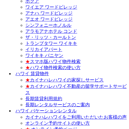
ホクア
ワイエア ワードビレッジ
アナハ ワードビレッジ
アエオ ワードビレッジ
シンフォニーホノルル
アラモアナホテル コンド
ザ・リッツ・カールトン
トランプタワー ワイキキ
イリカイアパート
ワイキキ バニヤン
★
スマホ版ハワイ物件検索
★
ハワイ物件検索の使い方
ハワイ 賃貸物件
★
カイナハレハワイの家探しサービス
★
カイナハレハワイ不動産の留学サポートサービ
ス
長期賃貸利用規約
長期レンタルサービスのご案内
ハワイ バケーションレンタル
カイナハレハワイをご利用いただいたお客様の声
オンライン予約サイトの使い方