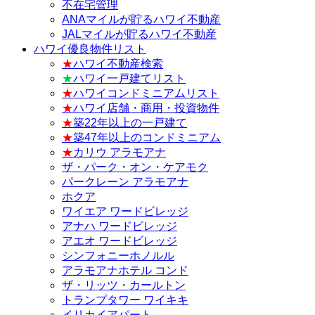
不在宅管理
ANAマイルが貯るハワイ不動産
JALマイルが貯るハワイ不動産
ハワイ優良物件リスト
★
ハワイ不動産検索
★
ハワイ一戸建てリスト
★
ハワイコンドミニアムリスト
★
ハワイ店舗・商用・投資物件
★
築22年以上の一戸建て
★
築47年以上のコンドミニアム
★
カリウ アラモアナ
ザ・パーク・オン・ケアモク
パークレーン アラモアナ
ホクア
ワイエア ワードビレッジ
アナハ ワードビレッジ
アエオ ワードビレッジ
シンフォニーホノルル
アラモアナホテル コンド
ザ・リッツ・カールトン
トランプタワー ワイキキ
イリカイアパート