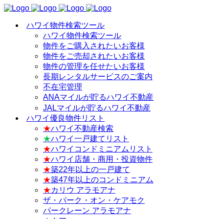
ハワイ物件検索ツール
ハワイ物件検索ツール
物件をご購入されたいお客様
物件をご売却されたいお客様
物件の管理を任せたいお客様
長期レンタルサービスのご案内
不在宅管理
ANAマイルが貯るハワイ不動産
JALマイルが貯るハワイ不動産
ハワイ優良物件リスト
★
ハワイ不動産検索
★
ハワイ一戸建てリスト
★
ハワイコンドミニアムリスト
★
ハワイ店舗・商用・投資物件
★
築22年以上の一戸建て
★
築47年以上のコンドミニアム
★
カリウ アラモアナ
ザ・パーク・オン・ケアモク
パークレーン アラモアナ