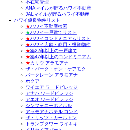
不在宅管理
ANAマイルが貯るハワイ不動産
JALマイルが貯るハワイ不動産
ハワイ優良物件リスト
★
ハワイ不動産検索
★
ハワイ一戸建てリスト
★
ハワイコンドミニアムリスト
★
ハワイ店舗・商用・投資物件
★
築22年以上の一戸建て
★
築47年以上のコンドミニアム
★
カリウ アラモアナ
ザ・パーク・オン・ケアモク
パークレーン アラモアナ
ホクア
ワイエア ワードビレッジ
アナハ ワードビレッジ
アエオ ワードビレッジ
シンフォニーホノルル
アラモアナホテル コンド
ザ・リッツ・カールトン
トランプタワー ワイキキ
イリカイアパート