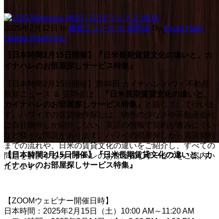
2025年2月12日
In
最新ニュース ＆ 質問会
By
Kaina Hale
Hawaii Realty Inc.
【日本時間2月15日開催】『日米長期賃貸文化の違いと、カ
イナハレのお部屋探しサービス特集』
【日本時間2月15日開催】第48回 カイナハレ ハワイ不動産
最新ニュース ＆ 質問会は、
『日米長期賃貸文化の違いと、
カイナハレのお部屋探しサービス特集』
と題してして行いま
す。ハワイでの賃貸物件探しは、物件の少なさや不動産会社
は自社物件しか紹介しない、英語の情報で契約が進みにくい
など様々な問題があります。ハワイの部屋探しから賃貸契約
までの流れや、日米の賃貸文化の違いをご紹介し、すべての
【日本時間2月15日開催】『日米長期賃貸文化の違いと、カ
問題を解決するカイナハレのお部屋探しサービスをご案内い
イナハレのお部屋探しサービス特集』
たします。
【ZOOMウェビナー開催日時】
日本時間：2025年2月15日（土）10:00 AM～11:20 AM