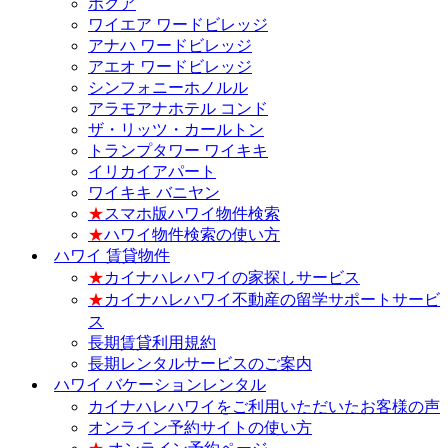
ホクア
ワイエア ワードビレッジ
アナハ ワードビレッジ
アエオ ワードビレッジ
シンフォニーホノルル
アラモアナホテル コンド
ザ・リッツ・カールトン
トランプタワー ワイキキ
イリカイアパート
ワイキキ バニヤン
★
スマホ版ハワイ物件検索
★
ハワイ物件検索の使い方
ハワイ 賃貸物件
★
カイナハレハワイの家探しサービス
★
カイナハレハワイ不動産の留学サポートサービ
ス
長期賃貸利用規約
長期レンタルサービスのご案内
ハワイ バケーションレンタル
カイナハレハワイをご利用いただいたお客様の声
オンライン予約サイトの使い方