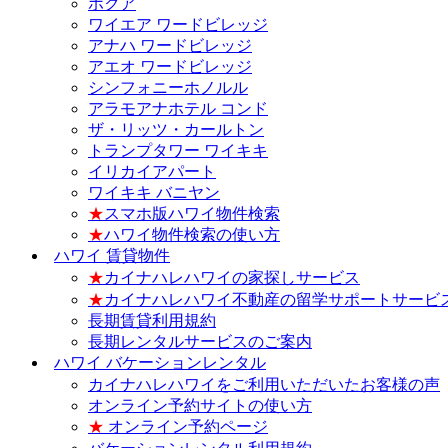
ホクア
ワイエア ワードビレッジ
アナハ ワードビレッジ
アエオ ワードビレッジ
シンフォニーホノルル
アラモアナホテル コンド
ザ・リッツ・カールトン
トランプタワー ワイキキ
イリカイアパート
ワイキキ バニヤン
★
スマホ版ハワイ物件検索
★
ハワイ物件検索の使い方
ハワイ 賃貸物件
★
カイナハレハワイの家探しサービス
★
カイナハレハワイ不動産の留学サポートサービ
長期賃貸利用規約
長期レンタルサービスのご案内
ハワイ バケーションレンタル
カイナハレハワイをご利用いただいたお客様の声
オンライン予約サイトの使い方
★
オンライン予約ページ