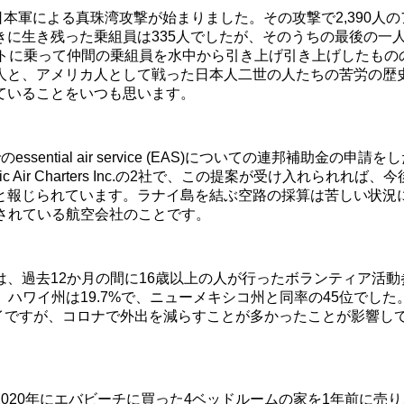
）、日本軍による真珠湾攻撃が始まりました。その攻撃で2,390人
に生き残った乗組員は335人でしたが、そのうちの最後の一人
ートに乗って仲間の乗組員を水中から引き上げ引き上げしたもの
人と、アメリカ人として戦った日本人二世の人たちの苦労の歴
ていることをいつも思います。
tial air service (EAS)についての連邦補助金の申請
で運行）と、Pacific Air Charters Inc.の2社で、この提案
られています。ラナイ島を結ぶ空路の採算は苦しい状況にあり、連
認定されている航空会社のことです。
、過去12か月の間に16歳以上の人が行ったボランティア活
、ハワイ州は19.7%で、ニューメキシコ州と同率の45位でした。
ハワイですが、コロナで外出を減らすことが多かったことが影響
020年にエバビーチに買った4ベッドルームの家を1年前に売