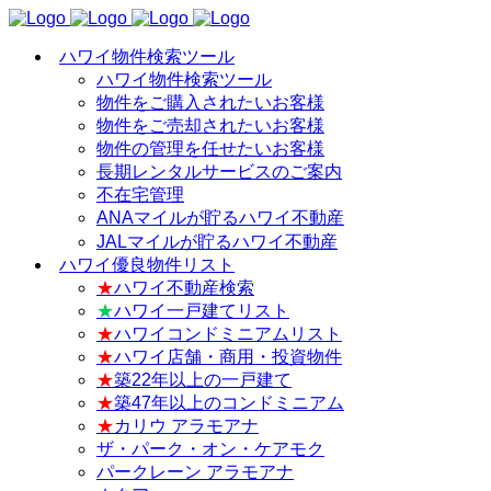
ハワイ物件検索ツール
ハワイ物件検索ツール
物件をご購入されたいお客様
物件をご売却されたいお客様
物件の管理を任せたいお客様
長期レンタルサービスのご案内
不在宅管理
ANAマイルが貯るハワイ不動産
JALマイルが貯るハワイ不動産
ハワイ優良物件リスト
★
ハワイ不動産検索
★
ハワイ一戸建てリスト
★
ハワイコンドミニアムリスト
★
ハワイ店舗・商用・投資物件
★
築22年以上の一戸建て
★
築47年以上のコンドミニアム
★
カリウ アラモアナ
ザ・パーク・オン・ケアモク
パークレーン アラモアナ