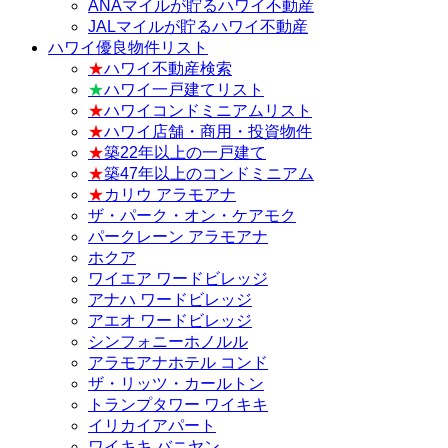
ANAマイルが貯るハワイ不動産
JALマイルが貯るハワイ不動産
ハワイ優良物件リスト
★
ハワイ不動産検索
★
ハワイ一戸建てリスト
★
ハワイコンドミニアムリスト
★
ハワイ店舗・商用・投資物件
★
築22年以上の一戸建て
★
築47年以上のコンドミニアム
★
カリウ アラモアナ
ザ・パーク・オン・ケアモク
パークレーン アラモアナ
ホクア
ワイエア ワードビレッジ
アナハ ワードビレッジ
アエオ ワードビレッジ
シンフォニーホノルル
アラモアナホテル コンド
ザ・リッツ・カールトン
トランプタワー ワイキキ
イリカイアパート
ワイキキ バニヤン