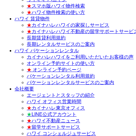
★
スマホ版ハワイ物件検索
★
ハワイ物件検索の使い方
ハワイ 賃貸物件
★
カイナハレハワイの家探しサービス
★
カイナハレハワイ不動産の留学サポートサービ
長期賃貸利用規約
長期レンタルサービスのご案内
ハワイ バケーションレンタル
カイナハレハワイをご利用いただいたお客様の声
オンライン予約サイトの使い方
★
オンライン予約ページ
バケーションレンタル利用規約
バケーションレンタルサービスのご案内
会社概要
エージェントとスタッフの紹介
ハワイ オフィス営業時間
★
カイナハレ東京オフィス
★
LINE公式アカウント
★
ハワイ不動産ニュース
★
留学サポートサービス
ハワイ コンシェルジュサービス