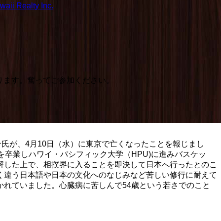
aii Realty Inc.
なります。奮ってご参加ください。
氏が、4月10日（水）に東京で亡くなったことを報じまし
卒業しハワイ・パシフィック大学（HPU)に進みバスケッ
解した上で、相撲界に入ることを即決して日本へ行ったとのこ
く違う日本語や日本の文化へのなじみなど苦しい修行に耐えて
れていました。心臓病に苦しんで54歳という若さでのこと