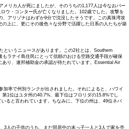
のアメリカ人が死にましたが、そのうちの1,177人は今なおパー
ロウ・コンター氏が亡くなりました。102歳でした。攻撃を
の、アリゾナはわずか9分で沈没したそうです。この真珠湾攻
史の上に、更にその後色々な分野で活躍した日系の人たちが築
をしたというニュースがあります。この2社とは、Southern
が受け入れられれば、今後もラナイ島住民にとって信頼のおける空路交通手段が確保
邦補助金の承認が待たれています。Essential Air
動参加率で州別ランクが出されました。それによると、ハワイ
第1位はユタ州の40.7%、最下位はフロリダの15.8%でし
していると言われています。ちなみに、下位の州は、49位ネバ
り、3人の子供のうち、まだ同居中の末っ子一人と3人で家を売