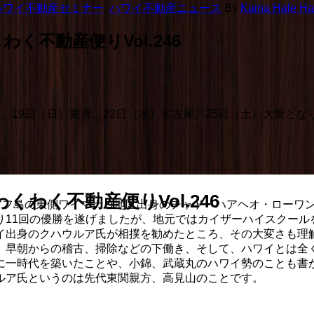
ハワイ不動産セミナー
,
ハワイ不動産ニュース
By
Kaina Hale Haw
不動産便りVol.246
。19日（日）東京、22日（水）名古屋、25日（土）大阪と
わく不動産便りVol.246
アフ島の東側ワイマナロ地区出身のチャド・ハアヘオ・ローワン
11回の優勝を遂げましたが、地元ではカイザーハイスクールを
イ出身のクハウルア氏が相撲を勧めたところ、その大変さも理
、早朝からの稽古、掃除などの下働き、そして、ハワイとは全
に一時代を築いたことや、小錦、武蔵丸のハワイ勢のことも書か
ルア氏というのは先代東関親方、高見山のことです。