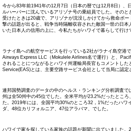
今から83年前1941年の12月7日（日本の暦では12月8日
ルハーバーに沈んでいるアリゾナ号の乗組員でした。そのとき
受けたときは20歳で、アリゾナが沈没しかけてから救命ボ
撃の話題が出ると、戦争当時隔離収容された敵国一世の日本
いた日本人の信用の上に、今私たちがハワイで暮らして行け
ラナイ島への航空サービスを行っている2社がラナイ島空港でのessen
Airways Express LLC（Mokulele Airlines名
されることにつながるとハワイ州運輸局長官もコメントしたと報じ
Service(EAS)とは、主要空路サービス会社として当局に
連邦国勢調査のデータの中のヘルス・ランキング分析調査では
州は全50州中の45位でした。全米平均が23.2%だったところ
た。2019年には、全国平均30%のところ32，1%だった
ダ、48位カリフォルニア、47位アラバマ、でした。
ハワイで家を探している家族の話題が新聞に出ていました。2