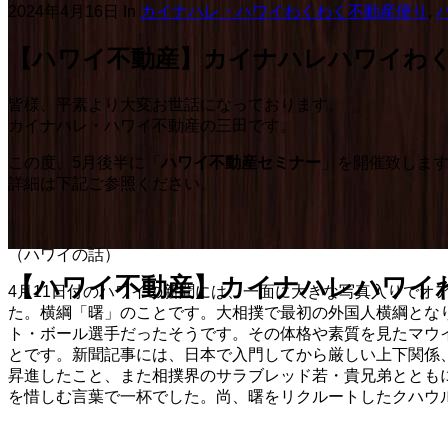
2024年4月16日
In
カイナハレ・ハワイわくわく不動産便り
,
【ハワイ不動産】カイナハレハワイわくわく
皆様、平素より大変お世話になっております。
カイナハレ・ハワイ不動産の三田です。
この度、5月後半に「
ハワイ不動産セミナー
」を開催致します
詳細は下記ご参照ください。
（ハワイの話）
【ハワイ不動産】カイナハレハワイわく
4月11日付のハワイの新聞には、一面に大きな写真入りでオ
た。横綱「曙」のことです。大相撲で最初の外国人横綱となり
ト・ボール選手だったそうです。その体格や素質を見たマウ
とです。新聞記事には、日本で入門してから厳しい上下関係
昇進したこと、また相撲界のサラブレッド若・貴兄弟ととも
を惜しむ言葉で一杯でした。尚、曙をリクルートしたクハウ