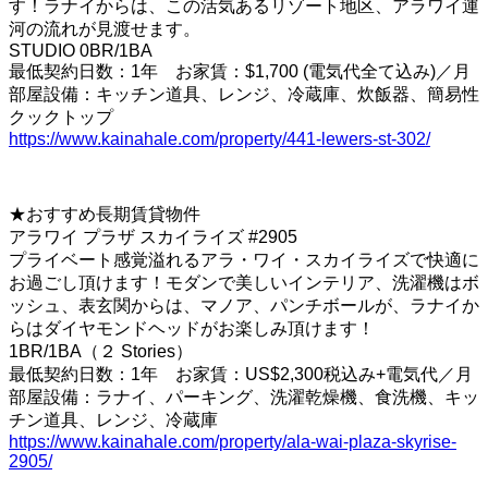
す！ラナイからは、この活気あるリゾート地区、アラワイ運
河の流れが見渡せます。
STUDIO 0BR/1BA
最低契約日数：1年 お家賃：$1,700 (電気代全て込み)／月
部屋設備：キッチン道具、レンジ、冷蔵庫、炊飯器、簡易性
クックトップ
https://www.kainahale.com/property/441-lewers-st-302/
★おすすめ長期賃貸物件
アラワイ プラザ スカイライズ #2905
プライベート感覚溢れるアラ・ワイ・スカイライズで快適に
お過ごし頂けます！モダンで美しいインテリア、洗濯機はボ
ッシュ、表玄関からは、マノア、パンチボールが、ラナイか
らはダイヤモンドヘッドがお楽しみ頂けます！
1BR/1BA（２ Stories）
最低契約日数：1年 お家賃：US$2,300税込み+電気代／月
部屋設備：ラナイ、パーキング、洗濯乾燥機、食洗機、キッ
チン道具、レンジ、冷蔵庫
https://www.kainahale.com/property/ala-wai-plaza-skyrise-
2905/