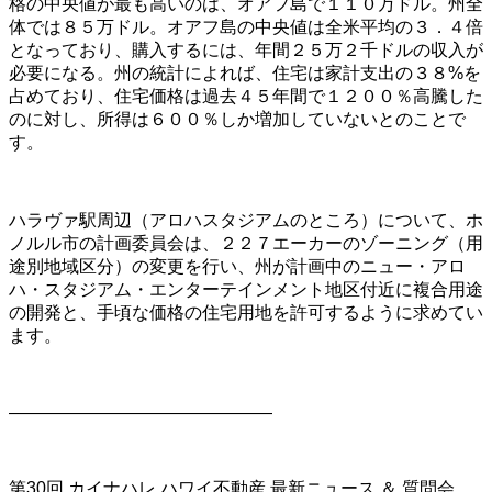
格の中央値が最も高いのは、オアフ島で１１０万ドル。州全
体では８５万ドル。オアフ島の中央値は全米平均の３．４倍
となっており、購入するには、年間２５万２千ドルの収入が
必要になる。州の統計によれば、住宅は家計支出の３８%を
占めており、住宅価格は過去４５年間で１２００％高騰した
のに対し、所得は６００％しか増加していないとのことで
す。
ハラヴァ駅周辺（アロハスタジアムのところ）について、ホ
ノルル市の計画委員会は、２２７エーカーのゾーニング（用
途別地域区分）の変更を行い、州が計画中のニュー・アロ
ハ・スタジアム・エンターテインメント地区付近に複合用途
の開発と、手頃な価格の住宅用地を許可するように求めてい
ます。
———————————————
第30回 カイナハレ ハワイ不動産 最新ニュース ＆ 質問会