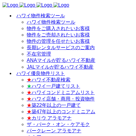
ハワイ物件検索ツール
ハワイ物件検索ツール
物件をご購入されたいお客様
物件をご売却されたいお客様
物件の管理を任せたいお客様
長期レンタルサービスのご案内
不在宅管理
ANAマイルが貯るハワイ不動産
JALマイルが貯るハワイ不動産
ハワイ優良物件リスト
★
ハワイ不動産検索
★
ハワイ一戸建てリスト
★
ハワイコンドミニアムリスト
★
ハワイ店舗・商用・投資物件
★
築22年以上の一戸建て
★
築47年以上のコンドミニアム
★
カリウ アラモアナ
ザ・パーク・オン・ケアモク
パークレーン アラモアナ