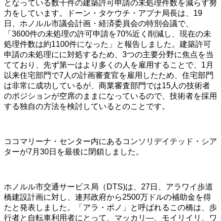
となっている数千件の建築許可申請の未処理件数を減らす努
力をしています。ドーン・タケウチ・アプナ局長は、19
日、ホノルル市議会計画・経済委員会の特別会議で、
「3600件の未処理の許可申請を70%近く削減し、現在の未
処理件数は約1100件になった」と報告しました。建築許可
申請の未処理にに対処するため、3つの主要分野に焦点を当
てており、先ず第一はより多くの人を雇用することで、1月
以来住宅部門で7人の計画審査官を雇用したため、住宅部門
は非常に成功しているが、商業審査部門では15人の技術者
のポジションが空席のままになっているので、技術者を採用
する独自の方法を検討しているとのことです。
ココマリーナ・センター内にあるコンソリデイテッド・シア
ターが7月30日を最後に閉鎖しました。
ホノルル市交通サービス局（DTS)は、27日、アラワイ歩道
橋建設計画に対し、連邦政府から2500万ドルの補助金を得
たと発表しました。「アラ・ポノ」と呼ばれるこの橋は、歩
行者と自転車利用者にとって、マッカリ―、モイリイリ、ワ