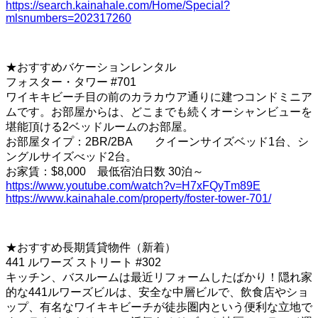
https://search.kainahale.com/Home/Special?
mlsnumbers=202317260
★おすすめバケーションレンタル
フォスター・タワー #701
ワイキキビーチ目の前のカラカウア通りに建つコンドミニア
ムです。お部屋からは、どこまでも続くオーシャンビューを
堪能頂ける2ベッドルームのお部屋。
お部屋タイプ：2BR/2BA クイーンサイズベッド1台、シ
ングルサイズべッド2台。
お家賃：$8,000 最低宿泊日数 30泊～
https://www.youtube.com/watch?v=H7xFQyTm89E
https://www.kainahale.com/property/foster-tower-701/
★おすすめ長期賃貸物件（新着）
441 ルワーズ ストリート #302
キッチン、バスルームは最近リフォームしたばかり！隠れ家
的な441ルワーズビルは、安全な中層ビルで、飲食店やショ
ップ、有名なワイキキビーチが徒歩圏内という便利な立地で