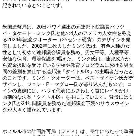
記されているとのことです。
米国造幣局は、20日ハワイ選出の元連邦下院議員パッツ
イ・タケモト・ミンク氏と他の4人のアメリカ人女性を称え
る2024年記念クオーター（25セント硬貨）のデザインを発
表しました。2002年に死去したミンク氏は、有色人種の女
性として初めて連邦議会議員を務め、男女平等、人種平等、
安価な保育、環境保護を’唱えた。ミンク氏は、連邦政府か
ら資金援助を受けている学校や教育プログラムにおける男女
間の差別を禁止する連邦法「タイトルIX」の主唱者だったと
のことです。ミンク・クオーターは、ベス・ザイケン氏がデ
ザインし、ジョン・P・マグロ―氏が彫り込んだもので、コ
インの裏側には、ハワイ代表にふさわしく首にレイをかけ、
画期的な法案「タイトルIX」を手にしています。背景にはミ
ンク氏が24年間議員を務めた連邦議会下院のサウスウイン
グが大きく描かれています。
ホノルル市の計画許可局（ＤＰＰ）は、長年にわたって重荷