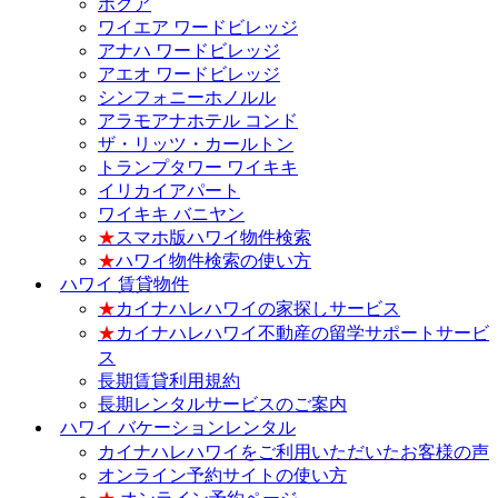
ホクア
ワイエア ワードビレッジ
アナハ ワードビレッジ
アエオ ワードビレッジ
シンフォニーホノルル
アラモアナホテル コンド
ザ・リッツ・カールトン
トランプタワー ワイキキ
イリカイアパート
ワイキキ バニヤン
★
スマホ版ハワイ物件検索
★
ハワイ物件検索の使い方
ハワイ 賃貸物件
★
カイナハレハワイの家探しサービス
★
カイナハレハワイ不動産の留学サポートサービ
ス
長期賃貸利用規約
長期レンタルサービスのご案内
ハワイ バケーションレンタル
カイナハレハワイをご利用いただいたお客様の声
オンライン予約サイトの使い方