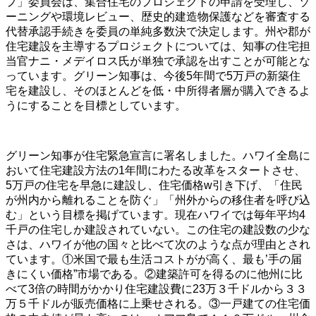
プ」委員会は、集合住宅のプロジェクトの申請を受理し、ゾ
ーニングや環境レビュー、歴史的建造物保護などを審査する
代替承認手続きを委員の単純多数決で決定します。州や郡が
住宅建設を主導するプロジェクトについては、知事の住宅担
当官ナニ・メデイロス氏が単独で承認を出すことが可能とな
っています。グリーン知事は、今後5年間で5万戸の新築住
宅を建設し、そのほとんどを低・中所得者層が購入できるよ
うにすることを目標としています。
グリーン知事が住宅緊急宣言に署名しました。ハワイ全島に
おいて住宅建設方法の1年間にわたる改革をスタートさせ、
5万戸の住宅を早急に建設し、住宅価格w引き下げ、「住民
が州内から離れることを防ぐ」「州外からの移住者を呼び込
む」という目標を掲げています。現在ハワイでは毎年平均4
千戸の住宅しか建設されていない。この住宅の建設数の少な
さは、ハワイが他の国々と比べて次のような点が理由とされ
ています。①米国で最も生活コストがが高く、最も’手の届
きにくい価格”市場である。②建築許可を得るのに他州に比
べて3倍の時間がかかり住宅建設費に23万３千ドルから３３
万５千ドルが販売価格に上乗せされる。③一戸建ての住宅価