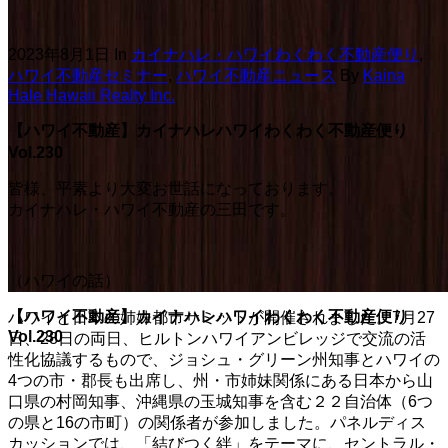
2023年8月1日
In
カイナハレ・ハワイわくわく不動産便り
,
ハワイ不動産セミナー
,
ハワイ不動産ニュース
By
Kaina
Hale Hawaii Realty Inc.
【ハワイ不動産】カイナハレハワイわくわく不動産便り
Vol.230
皆様、平素より大変お世話になっております。
カイナハレ・ハワイ不動産の三田です。
（ハワイの話）
【ハワイ不動産】カイナハレハワイわくわく不動産便り
ハワイと日本の姉妹都市サミットが開催されました。7月27
Vol.230
日、28日の両日、ヒルトンハワイアンビレッジで交流の活
性化協議するもので、ジョシュ・グリーン州知事とハワイの
4つの市・郡長も出席し、州・市姉妹関係にある日本から山
口県の村岡知事、沖縄県の玉城知事を含む２２自治体（6つ
の県と16の市町）の関係者が参加しました。パネルディス
カッションでは、「結びつく絆」をテーマに、セントラル・