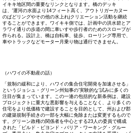
イキキ地区間の重要なリンクとなります。橋のデッキ
は、’運河の水面より14フィート高く、アウトリガーカヌー
のぱどリングやその他の水上れjクリエーション活動を継続
することができます。ワイキキ側では、計画中の洪水碧とア
ラワイ通りの歩道の間に車いすや歩行者のためのスロープが
作られる。設計上、橋は自転車、徒歩、ローリング専用で、
車やトラックなどモーター月乗り物は通行できません。
（ハワイの不動産の話）
「規制の緩和により、ハワイの集合住宅開発を加速させる」
というジョシュ・グリーン州知事の’実験的な’試みに多くの
注目が集まっています。この一連の包括的な新条例は、建設
プロジェクトに重大な悪影響を与えることなく、より多くの
住宅をより低価格で建設することを目的として、州および郡
の建築規制手続きの一部を大幅に免除または変更するもので
す。グリーン政権の関係者を中心とする23人の委員で構成
された「ビルド・ビヨンド・バリア・ワーキング・グルー