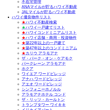
不在宅管理
ANAマイルが貯るハワイ不動産
JALマイルが貯るハワイ不動産
ハワイ優良物件リスト
★
ハワイ不動産検索
★
ハワイ一戸建てリスト
★
ハワイコンドミニアムリスト
★
ハワイ店舗・商用・投資物件
★
築22年以上の一戸建て
★
築47年以上のコンドミニアム
★
カリウ アラモアナ
ザ・パーク・オン・ケアモク
パークレーン アラモアナ
ホクア
ワイエア ワードビレッジ
アナハ ワードビレッジ
アエオ ワードビレッジ
シンフォニーホノルル
アラモアナホテル コンド
ザ・リッツ・カールトン
トランプタワー ワイキキ
イリカイアパート