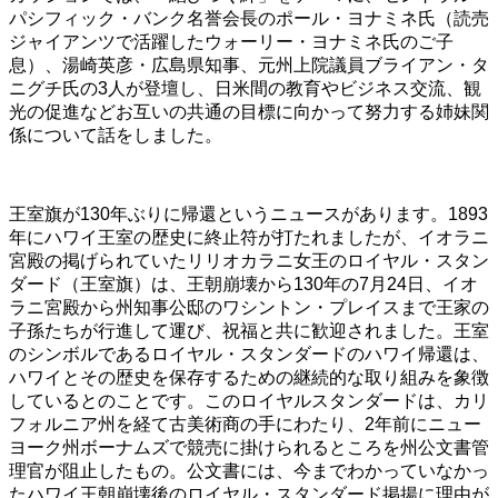
パシフィック・バンク名誉会長のポール・ヨナミネ氏（読売
ジャイアンツで活躍したウォーリー・ヨナミネ氏のご子
息）、湯崎英彦・広島県知事、元州上院議員ブライアン・タ
ニグチ氏の3人が登壇し、日米間の教育やビジネス交流、観
光の促進などお互いの共通の目標に向かって努力する姉妹関
係について話をしました。
王室旗が130年ぶりに帰還というニュースがあります。1893
年にハワイ王室の歴史に終止符が打たれましたが、イオラニ
宮殿の掲げられていたリリオカラニ女王のロイヤル・スタン
ダード（王室旗）は、王朝崩壊から130年の7月24日、イオ
ラニ宮殿から州知事公邸のワシントン・プレイスまで王家の
子孫たちが行進して運び、祝福と共に歓迎されました。王室
のシンボルであるロイヤル・スタンダードのハワイ帰還は、
ハワイとその歴史を保存するための継続的な取り組みを象徴
しているとのことです。このロイヤルスタンダードは、カリ
フォルニア州を経て古美術商の手にわたり、2年前にニュー
ヨーク州ボーナムズで競売に掛けられるところを州公文書管
理官が阻止したもの。公文書には、今までわかっていなかっ
たハワイ王朝崩壊後のロイヤル・スタンダード掲揚に理由が