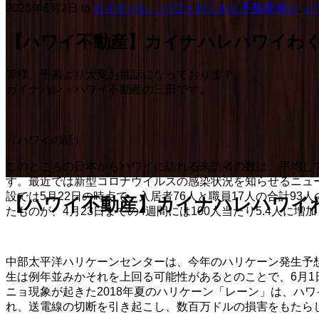
2023年6月2日
In
カイナハレ・ハワイわくわく不動産便り
,
ハ
【ハワイ不動産】カイナハレハワイわくわく
皆様、平素より大変お世話になっております。
カイナハレ・ハワイ不動産の三田です。
（ハワイの話）
このところの日本からハワイに訪れる来訪者の数は、平均して1
す。最近では新型コロナウイルスの感染状況を知らせるニュ
設では5月22日の時点で、入居者76人と職員17人の合計93
【ハワイ不動産】カイナハレハワイわく
たものが、4月23日までの4週間には100人当たり5.4人
中部太平洋ハリケーンセンターは、今年のハリケーン発生予
生は例年並みかそれを上回る可能性があるとのことで、6月1
ニョ現象が起きた2018年夏のハリケーン「レーン」は、ハ
れ、送電線の切断を引き起こし、数百万ドルの損害をもたら