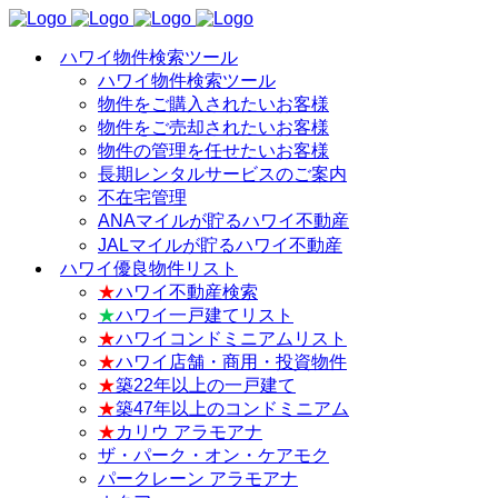
ハワイ物件検索ツール
ハワイ物件検索ツール
物件をご購入されたいお客様
物件をご売却されたいお客様
物件の管理を任せたいお客様
長期レンタルサービスのご案内
不在宅管理
ANAマイルが貯るハワイ不動産
JALマイルが貯るハワイ不動産
ハワイ優良物件リスト
★
ハワイ不動産検索
★
ハワイ一戸建てリスト
★
ハワイコンドミニアムリスト
★
ハワイ店舗・商用・投資物件
★
築22年以上の一戸建て
★
築47年以上のコンドミニアム
★
カリウ アラモアナ
ザ・パーク・オン・ケアモク
パークレーン アラモアナ