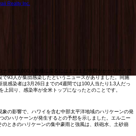
ii Realty Inc.
ナ前の5,000人規模に戻るにはまだまだ時間がかかりそうで
で93人が集団感染したというニュースがありました。同施
感染者は3月26日までの4週間では100人当たり1.3人だっ
タ州を上回り、感染率が全米トップになったとのことです。
現象の影響で、ハワイを含む中部太平洋地域のハリケーンの発
７つのハリケーンが発生するとの予想を示しました。エルニー
。そのときのハリケーンの集中豪雨と強風は、鉄砲水、土砂崩