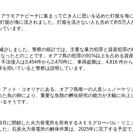
、アラモアナビーチに集まって亡き人に思いを込めた灯籠を海に
0の灯籠が海に流されました。灯籠を流さない人も含めて約5万
っています。
が減少しました。警察の統計では、主要な暴力犯罪と資産犯罪の
となったとのことです。オアフ島の犯罪の91%以上を占める資産犯罪
不法侵入は3,454件から2,470件に、車両盗難は、4,816 
果を招いていると警察は説明しています。
・アット・コオリナにある、オアフ島唯一の人造シュノーケリ
れた魚の卵により、重要な魚類の孵化研究の能力が大幅に向上
いるそうです。
2年9月に閉鎖した火力発電所を所有するＡＥＳグローバル・リニ
た。石炭火力発電所の解体作業は、2025年に完了する予定