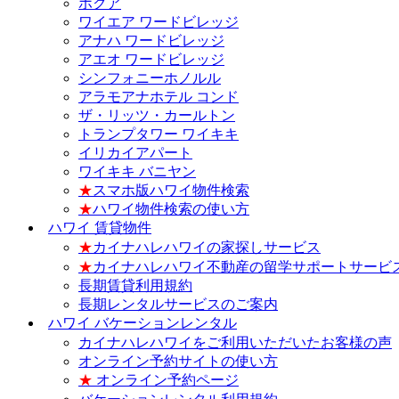
ホクア
ワイエア ワードビレッジ
アナハ ワードビレッジ
アエオ ワードビレッジ
シンフォニーホノルル
アラモアナホテル コンド
ザ・リッツ・カールトン
トランプタワー ワイキキ
イリカイアパート
ワイキキ バニヤン
★
スマホ版ハワイ物件検索
★
ハワイ物件検索の使い方
ハワイ 賃貸物件
★
カイナハレハワイの家探しサービス
★
カイナハレハワイ不動産の留学サポートサービ
長期賃貸利用規約
長期レンタルサービスのご案内
ハワイ バケーションレンタル
カイナハレハワイをご利用いただいたお客様の声
オンライン予約サイトの使い方
★
オンライン予約ページ