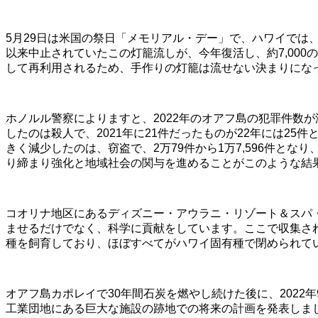
5月29日は米国の祭日「メモリアル・デー」で、ハワイでは
以来中止されていたこの灯籠流しが、今年復活し、約7,00
して再利用されるため、手作りの灯籠は流せない決まりにな
ホノルル警察によりますと、2022年のオアフ島の犯罪件数
したのは殺人で、2021年に21件だったものが22年には25件
きく減少したのは、窃盗で、2万79件から1万7,596件となり、
り締まり強化と地域社会の関与を進めることがこのような結
コオリナ地区にあるディズニー・アウラニ・リゾート＆スパ
ませるだけでなく、科学に貢献をしています。ここで収集さ
種を飼育しており、ほぼすべてがハワイ固有種で閉められて
オアフ島カポレイで30年間石炭を燃やし続けた後に、202
工業団地にある巨大な施設の跡地での将来の計画を発表しまし