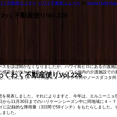
ワイ不動産セミナー
,
ハワイ不動産ニュース
By
Kaina Hale Hawa
不動産便りVol.226
日1,700人程度になり少しづつ増えてきました。それでもコロ
ースをほぼ聞かなくなりましたが、ハワイ島ヒロにある介護施設
人の感染者が出たと報告されました。ハワイ州内の介護施設での新規
わく不動産便りVol.226
に増加し、これによりハワイ州はニューメキシコ州やノースダコ
想を発表しました。それによりますと、今年は、エルニーニョ
日から11月30日までのハリケーンシーズン中に同地域に４－
ワイに記録的な降雨量（3日間で59インチ）をもたらしました
しました。