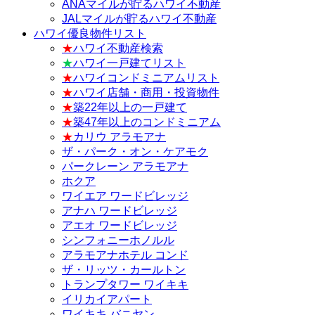
ANAマイルが貯るハワイ不動産
JALマイルが貯るハワイ不動産
ハワイ優良物件リスト
★
ハワイ不動産検索
★
ハワイ一戸建てリスト
★
ハワイコンドミニアムリスト
★
ハワイ店舗・商用・投資物件
★
築22年以上の一戸建て
★
築47年以上のコンドミニアム
★
カリウ アラモアナ
ザ・パーク・オン・ケアモク
パークレーン アラモアナ
ホクア
ワイエア ワードビレッジ
アナハ ワードビレッジ
アエオ ワードビレッジ
シンフォニーホノルル
アラモアナホテル コンド
ザ・リッツ・カールトン
トランプタワー ワイキキ
イリカイアパート
ワイキキ バニヤン