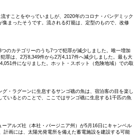
流すことをやっていましが、2020年のコロナ・パンデミック
人が集まったそうです。流される灯籠は、定型のもので、改修
8つのカテゴリーのうち7つで犯罪が減少しました。唯一増加
は、2万8,349件から2万4,117件へ減少しました。最も大
件から4,051件になりました。ホット・スポット（危険地域）での取
ング・ラグーンに生息するサンゴ礁の魚は、宿泊客の目を楽し
しているとのことで、ここではサンゴ礁に生息する1千匹の魚
ューアルズ社（本社・バージニア州）が5月16日にキャンベル
で、計画には、太陽光発電所を備えた蓄電施設を建設する可能