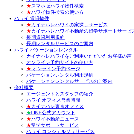
★
スマホ版ハワイ物件検索
★
ハワイ物件検索の使い方
ハワイ 賃貸物件
★
カイナハレハワイの家探しサービス
★
カイナハレハワイ不動産の留学サポートサービ
長期賃貸利用規約
長期レンタルサービスのご案内
ハワイ バケーションレンタル
カイナハレハワイをご利用いただいたお客様の声
オンライン予約サイトの使い方
★
オンライン予約ページ
バケーションレンタル利用規約
バケーションレンタルサービスのご案内
会社概要
エージェントとスタッフの紹介
ハワイ オフィス営業時間
★
カイナハレ東京オフィス
★
LINE公式アカウント
★
ハワイ不動産ニュース
★
留学サポートサービス
ハワイ コンシェルジュサービス