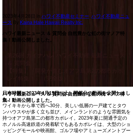
2023年4月28日
In
ハワイ不動産セミナー
,
ハワイ不動産ニュ
ース
By
Kaina Hale Hawaii Realty Inc.
ハワイ最新ニュース ＆ 質問会 自然豊かな虹の街マノア特
集！動画公開しました。
第26回 カイナハレ ハワイ不動産 最新ニュース
＆ 質問会
【特集】『開発が進むオアフ島第2の都市カポ
レイ特集！』（完全版）
日本時間：2023年4月15日（土）開催分の動画を公開しまし
ハワイ最新ニュース ＆ 質問会 自然豊かな虹の街マノア特
た。
集！動画公開しました。
ワイキキから車で西へ30分、美しい低層の一戸建てとタウ
ンハウスやが多く立ち並び、メインランドのような雰囲気を
持つオアフ島第二の都市カポレイ。2023年夏に開通予定の
ホノルル高速鉄道の発着駅でもあるカポレイは、大型のショ
ッピングモールや映画館、ゴルフ場やアミューズメントプー