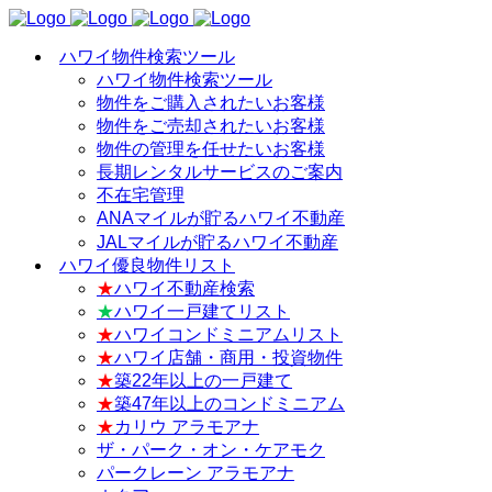
ハワイ物件検索ツール
ハワイ物件検索ツール
物件をご購入されたいお客様
物件をご売却されたいお客様
物件の管理を任せたいお客様
長期レンタルサービスのご案内
不在宅管理
ANAマイルが貯るハワイ不動産
JALマイルが貯るハワイ不動産
ハワイ優良物件リスト
★
ハワイ不動産検索
★
ハワイ一戸建てリスト
★
ハワイコンドミニアムリスト
★
ハワイ店舗・商用・投資物件
★
築22年以上の一戸建て
★
築47年以上のコンドミニアム
★
カリウ アラモアナ
ザ・パーク・オン・ケアモク
パークレーン アラモアナ