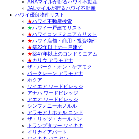
ANAマイルが貯るハワイ不動産
JALマイルが貯るハワイ不動産
ハワイ優良物件リスト
★
ハワイ不動産検索
★
ハワイ一戸建てリスト
★
ハワイコンドミニアムリスト
★
ハワイ店舗・商用・投資物件
★
築22年以上の一戸建て
★
築47年以上のコンドミニアム
★
カリウ アラモアナ
ザ・パーク・オン・ケアモク
パークレーン アラモアナ
ホクア
ワイエア ワードビレッジ
アナハ ワードビレッジ
アエオ ワードビレッジ
シンフォニーホノルル
アラモアナホテル コンド
ザ・リッツ・カールトン
トランプタワー ワイキキ
イリカイアパート
ワイキキ バニヤン