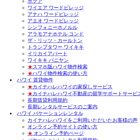
ホクア
ワイエア ワードビレッジ
アナハ ワードビレッジ
アエオ ワードビレッジ
シンフォニーホノルル
アラモアナホテル コンド
ザ・リッツ・カールトン
トランプタワー ワイキキ
イリカイアパート
ワイキキ バニヤン
★
スマホ版ハワイ物件検索
★
ハワイ物件検索の使い方
ハワイ 賃貸物件
★
カイナハレハワイの家探しサービス
★
カイナハレハワイ不動産の留学サポートサービ
長期賃貸利用規約
長期レンタルサービスのご案内
ハワイ バケーションレンタル
カイナハレハワイをご利用いただいたお客様の声
オンライン予約サイトの使い方
★
オンライン予約ページ