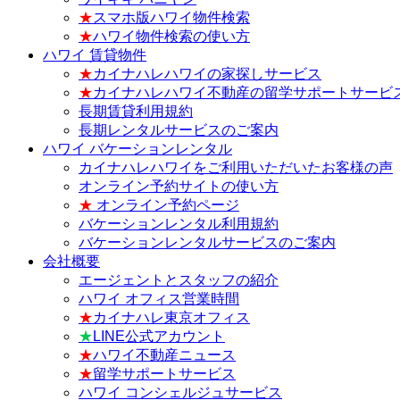
★
スマホ版ハワイ物件検索
★
ハワイ物件検索の使い方
ハワイ 賃貸物件
★
カイナハレハワイの家探しサービス
★
カイナハレハワイ不動産の留学サポートサービ
長期賃貸利用規約
長期レンタルサービスのご案内
ハワイ バケーションレンタル
カイナハレハワイをご利用いただいたお客様の声
オンライン予約サイトの使い方
★
オンライン予約ページ
バケーションレンタル利用規約
バケーションレンタルサービスのご案内
会社概要
エージェントとスタッフの紹介
ハワイ オフィス営業時間
★
カイナハレ東京オフィス
★
LINE公式アカウント
★
ハワイ不動産ニュース
★
留学サポートサービス
ハワイ コンシェルジュサービス