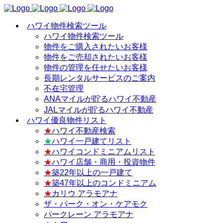
ハワイ物件検索ツール
ハワイ物件検索ツール
物件をご購入されたいお客様
物件をご売却されたいお客様
物件の管理を任せたいお客様
長期レンタルサービスのご案内
不在宅管理
ANAマイルが貯るハワイ不動産
JALマイルが貯るハワイ不動産
ハワイ優良物件リスト
★
ハワイ不動産検索
★
ハワイ一戸建てリスト
★
ハワイコンドミニアムリスト
★
ハワイ店舗・商用・投資物件
★
築22年以上の一戸建て
★
築47年以上のコンドミニアム
★
カリウ アラモアナ
ザ・パーク・オン・ケアモク
パークレーン アラモアナ