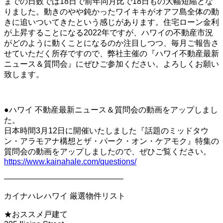
までの日数では18日で前年同月比で18日もの大幅短縮とな
りました。動きのやや鈍かったワイキキがオアフ島全体の動
きに追いついてきたという感じがあります。住宅ローン金利
が上昇することになる2022年ですが、ハワイの不動産市況
がどのように動くことになるのか注目しつつ、毎月ご報告さ
せていただく所存ですので、弊社主催の『ハワイ不動産最新
ニュース＆質問会』にぜひご参加ください。よろしくお願い
致します。
●ハワイ 不動産最新ニュース＆質問会の動画をアップしまし
た。
日本時間3月12日に開催いたしました『話題のミッドタウ
ン・アラモアナ構想とザ・パーク・オン・ケアモク』特集の
質問会の動画をアップしましたので、ぜひご覧ください。
https://www.kainahale.com/questions/
———————————————
カイナハレハワイ 厳選物件リスト
★おススメ戸建て