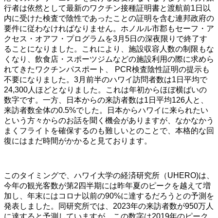
行者は依然として最新のワクチン接種証明書と渡航前1日以
内に受けた検査で陰性であったことの証明を含む連邦政府の
要件に従わなければなりません。ホノルル市郡もセーフ・ア
クセス・オアフ・プログラムを3月5日の深夜限りで終了す
ることになりました。これにより、施設収容人数の制限もな
くなり、飲食店・スポーツジムなどの施設利用の際に求めら
れてきたワクチンパスポート、 PCR検査陰性証明の提示も
不要になりました。3月前半のハワイ訪問者数は1日平均で
24,300人ほどとなりました。これは年初からほぼ横ばいの
数字です。一方、日本からの来訪者数は1日平均126人と、
来訪者数全体の0.5%でした。日本からハワイに来られたい
という方々からのお話を聞く機会がありますが、なかなかう
まくフライトを確保するのも難しいとのことで、本格的な回
復にはまだ時間がかかると見ております。
このタイミングで、ハワイ大学の経済研究所（UHERO)は、
今年の観光客数が第2四半期には昨年夏のピークを越えて増
加し、年末にはコロナ以前の90%に達するだろうとの予測を
発表しました。同研究所では、2023年の来訪者数が950万人
に達すると予測していますが、この数字は2019年のピーク