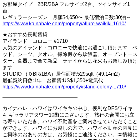
お部屋タイプ：2BR/2BA フルサイズ2台、ツインサイズ1
台。
レギュラーシーズン：月額$4,650〜 最低宿泊日数:30泊～
https://www.kainahale.com/property/allure-waikiki-1610/
★おすすめ長期賃貸
アイランド・コロニー #1710
人気のアイランド・コロニーで快適にお過ごし頂けます！ベ
ッド、シーツ、タオル、掃除機から炊飯器、オーブントース
ター、食器まで全て新品！ラナイからは花火もお楽しみ頂け
ます！
STUDIO （０BR/1BA）居住面積:529sqft（49.14m2）
最低契約日数:1年 お家賃:US$1,350+電気代
https://www.kainahale.com/property/island-colony-1710/
———————————————
カイナハレ・ハワイはワイキキの中心、便利なDFSワイキ
キ ギャラリアタワー10階にございます。旅行の合間にお立
ち寄りいただき、ハワイ不動産をご案内させていただくこと
ができます。ハワイにお越しの方で、ハワイ不動産の内見に
ご興味のおありの方は、お気軽にご連絡ください。本情報に