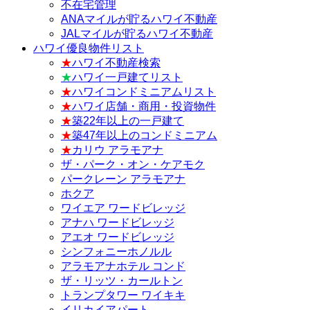
不在宅管理
ANAマイルが貯るハワイ不動産
JALマイルが貯るハワイ不動産
ハワイ優良物件リスト
★
ハワイ不動産検索
★
ハワイ一戸建てリスト
★
ハワイコンドミニアムリスト
★
ハワイ店舗・商用・投資物件
★
築22年以上の一戸建て
★
築47年以上のコンドミニアム
★
カリウ アラモアナ
ザ・パーク・オン・ケアモク
パークレーン アラモアナ
ホクア
ワイエア ワードビレッジ
アナハ ワードビレッジ
アエオ ワードビレッジ
シンフォニーホノルル
アラモアナホテル コンド
ザ・リッツ・カールトン
トランプタワー ワイキキ
イリカイアパート