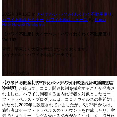
2022年3月16日
In
カイナハレ・ハワイわくわく不動産便り
,
ハワイ不動産セミナー
,
ハワイ不動産ニュース
By
Kaina
Hale Hawaii Realty Inc.
【ハワイ不動産】カイナハレ・ハワイわくわく不動産便り
Vol.197
皆様、平素より大変お世話になっております。
カイナハレ・ハワイ不動産の三田です。
（ハワイの話）
【ハワイ不動産】カイナハレ・ハワイわくわく不動産便り
ハワイ州では、3月25日にパンデミック関連の緊急事態宣言
Vol.197
が失効した時点で、コロナ関連規制を撤廃することが発表さ
れました。ハワイに到着する国内旅行者を対象としたセー
フ・トラベルズ・プログラムは、コロナウイルスの蔓延防止
のために2020年に設定されていましたが、3月26日からは、
旅行者はセーフ・トラベルズのアカウントを作成したり、空
港でのスクリーニングを受ける必要がなくなります。海外旅