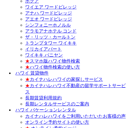
ホクア
ワイエア ワードビレッジ
アナハ ワードビレッジ
アエオ ワードビレッジ
シンフォニーホノルル
アラモアナホテル コンド
ザ・リッツ・カールトン
トランプタワー ワイキキ
イリカイアパート
ワイキキ バニヤン
★
スマホ版ハワイ物件検索
★
ハワイ物件検索の使い方
ハワイ 賃貸物件
★
カイナハレハワイの家探しサービス
★
カイナハレハワイ不動産の留学サポートサービ
ス
長期賃貸利用規約
長期レンタルサービスのご案内
ハワイ バケーションレンタル
カイナハレハワイをご利用いただいたお客様の声
オンライン予約サイトの使い方