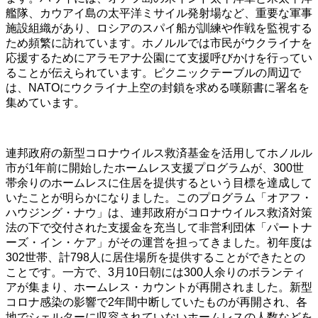
艦隊、カウアイ島の太平洋ミサイル発射場など、重要な軍事
施設組織があり、ロシアのスパイ船が訓練や作戦を監視する
ため頻繁に訪れています。ホノルルでは市民がウクライナを
応援するためにアラモアナ公園にて支援呼びかけを行ってい
ることが伝えられています。ピクニックテーブルの周辺で
は、NATOにウクライナ上空の封鎖を求める嘆願書に署名を
集めています。
連邦政府の新型コロナウイルス救済基金を活用してホノルル
市が1年前に開始したホームレス支援プログラムが、300世
帯余りのホームレスに住居を提供するという目標を達成して
いたことが明らかになりました。このプログラム「オアフ・
ハウジング・ナウ」は、連邦政府がコロナウイルス救済対策
法の下で交付された支援金を充当して非営利団体「パートナ
ーズ・イン・ケア」がその運営を担ってきました。初年度は
302世帯、計798人に居住場所を提供することができたとの
ことです。一方で、3月10日朝には300人余りのボランティ
アが集まり、ホームレス・カウントが再開されました。新型
コロナ感染の影響で2年間中断していたものが再開され、各
地でシェルターに収容されていないホームレスの人数などを