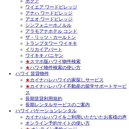
ホクア
ワイエア ワードビレッジ
アナハ ワードビレッジ
アエオ ワードビレッジ
シンフォニーホノルル
アラモアナホテル コンド
ザ・リッツ・カールトン
トランプタワー ワイキキ
イリカイアパート
ワイキキ バニヤン
★
スマホ版ハワイ物件検索
★
ハワイ物件検索の使い方
ハワイ 賃貸物件
★
カイナハレハワイの家探しサービス
★
カイナハレハワイ不動産の留学サポートサービ
ス
長期賃貸利用規約
長期レンタルサービスのご案内
ハワイ バケーションレンタル
カイナハレハワイをご利用いただいたお客様の声
オンライン予約サイトの使い方