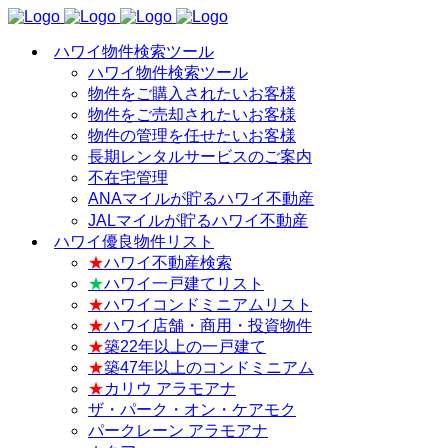
ハワイ物件検索ツール
ハワイ物件検索ツール
物件をご購入されたいお客様
物件をご売却されたいお客様
物件の管理を任せたいお客様
長期レンタルサービスのご案内
不在宅管理
ANAマイルが貯るハワイ不動産
JALマイルが貯るハワイ不動産
ハワイ優良物件リスト
★
ハワイ不動産検索
★
ハワイ一戸建てリスト
★
ハワイコンドミニアムリスト
★
ハワイ店舗・商用・投資物件
★
築22年以上の一戸建て
★
築47年以上のコンドミニアム
★
カリウ アラモアナ
ザ・パーク・オン・ケアモク
パークレーン アラモアナ