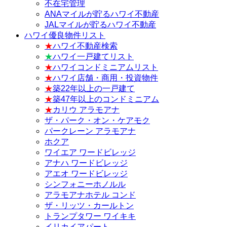
不在宅管理
ANAマイルが貯るハワイ不動産
JALマイルが貯るハワイ不動産
ハワイ優良物件リスト
★
ハワイ不動産検索
★
ハワイ一戸建てリスト
★
ハワイコンドミニアムリスト
★
ハワイ店舗・商用・投資物件
★
築22年以上の一戸建て
★
築47年以上のコンドミニアム
★
カリウ アラモアナ
ザ・パーク・オン・ケアモク
パークレーン アラモアナ
ホクア
ワイエア ワードビレッジ
アナハ ワードビレッジ
アエオ ワードビレッジ
シンフォニーホノルル
アラモアナホテル コンド
ザ・リッツ・カールトン
トランプタワー ワイキキ
イリカイアパート