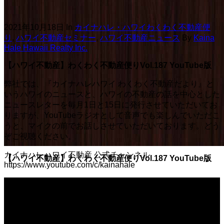
2021年10月18日
In
カイナハレ・ハワイわくわく不動産便
り
,
ハワイ不動産セミナー
,
ハワイ不動産ニュース
By
Kaina
Hale Hawaii Realty Inc.
【ハワイ不動産】わくわく不動産便りVol.187 YouTube版
弊社では、『カイナハレハワイ わくわく不動産だより』と
いうハワイのニュースと、ハワイの不動産の話を中心とした
ニュースレターを毎月1日と15日に発行させていただいてお
りますが、YouTubeラジオとして音声でも楽しんでいただこ
うと、マイクの前でお話しさせていただいております。どう
ぞご視聴ください。
カイナハレハワイ不動産 公式チャンネル
【ハワイ不動産】わくわく不動産便りVol.187 YouTube版
https://www.youtube.com/c/kainahale