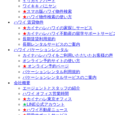
イリカイアパート
ワイキキ バニヤン
★
スマホ版ハワイ物件検索
★
ハワイ物件検索の使い方
ハワイ 賃貸物件
★
カイナハレハワイの家探しサービス
★
カイナハレハワイ不動産の留学サポートサービ
長期賃貸利用規約
長期レンタルサービスのご案内
ハワイ バケーションレンタル
カイナハレハワイをご利用いただいたお客様の声
オンライン予約サイトの使い方
★
オンライン予約ページ
バケーションレンタル利用規約
バケーションレンタルサービスのご案内
会社概要
エージェントとスタッフの紹介
ハワイ オフィス営業時間
★
カイナハレ東京オフィス
★
LINE公式アカウント
★
ハワイ不動産ニュース