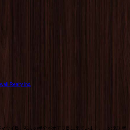
aii Realty Inc.
ほどがマウイ島、残りの半分がオアフ島に来ています。この来訪者