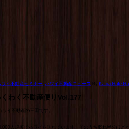
ハワイ不動産セミナー
,
ハワイ不動産ニュース
By
Kaina Hale Haw
く不動産便りVol.177
ハワイ不動産の三田です。
ー20,000人規模でハワイを訪れています。そのうち概ね半分