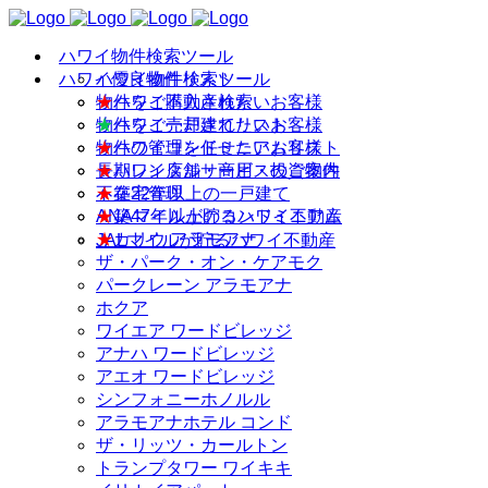
ハワイ物件検索ツール
ハワイ優良物件リスト
ハワイ物件検索ツール
物件をご購入されたいお客様
★
ハワイ不動産検索
物件をご売却されたいお客様
★
ハワイ一戸建てリスト
物件の管理を任せたいお客様
★
ハワイコンドミニアムリスト
長期レンタルサービスのご案内
★
ハワイ店舗・商用・投資物件
不在宅管理
★
築22年以上の一戸建て
ANAマイルが貯るハワイ不動産
★
築47年以上のコンドミニアム
★
カリウ アラモアナ
JALマイルが貯るハワイ不動産
ザ・パーク・オン・ケアモク
パークレーン アラモアナ
ホクア
ワイエア ワードビレッジ
アナハ ワードビレッジ
アエオ ワードビレッジ
シンフォニーホノルル
アラモアナホテル コンド
ザ・リッツ・カールトン
トランプタワー ワイキキ