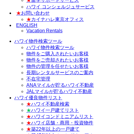
★
留学サポートサービス
ハワイ コンシェルジュサービス
★
お問い合わせ
★
カイナハレ東京オフィス
ENGLISH
Vacation Rentals
ハワイ物件検索ツール
ハワイ物件検索ツール
物件をご購入されたいお客様
物件をご売却されたいお客様
物件の管理を任せたいお客様
長期レンタルサービスのご案内
不在宅管理
ANAマイルが貯るハワイ不動産
JALマイルが貯るハワイ不動産
ハワイ優良物件リスト
★
ハワイ不動産検索
★
ハワイ一戸建てリスト
★
ハワイコンドミニアムリスト
★
ハワイ店舗・商用・投資物件
★
築22年以上の一戸建て