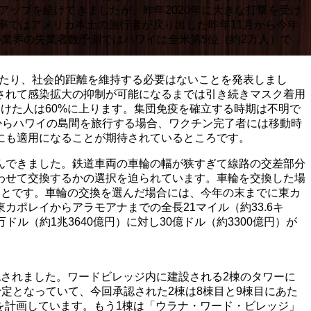
アップを続けてきましたが、昨年2020年に大きな打撃を受け
率ではアメリカ本土の旅行者が戻り出した昨年11月から今年
テル業界の失業者数予測ではハワイは全米第5位（約2万人）で
したり、社会的距離を維持する必要はないことを発表しまし
されて感染拡大の抑制が可能になるまでは引き続きマスク着用
けた人は60%に上ります。集団免疫を確立する時期は不明で
からハワイの島間を旅行する場合、ワクチン完了者には移動時
にも適用になることが期待されているところです。
んできました。鉄道車両の車輪の幅が狭すぎて線路の交差部分
わせて交換するかの選択を迫られています。車輪を交換した場
ことです。車輪の交換を選んだ場合には、今年の末までに東カ
ポレイからアラモアナまでの全長21マイル（約33.6キ
ル（約1兆3640億円）に対し30億ドル（約3300億円）が
されました。ワードビレッジ内に建設される2棟のタワーに
予定となっていて、今回承認された2棟は8棟目と9棟目にあた
戸を計画しています。もう1棟は「ウラナ・ワード・ビレッジ」