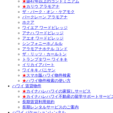
★
築47年以上のコンドミニアム
★
カリウ アラモアナ
ザ・パーク・オン・ケアモク
パークレーン アラモアナ
ホクア
ワイエア ワードビレッジ
アナハ ワードビレッジ
アエオ ワードビレッジ
シンフォニーホノルル
アラモアナホテル コンド
ザ・リッツ・カールトン
トランプタワー ワイキキ
イリカイアパート
ワイキキ バニヤン
★
スマホ版ハワイ物件検索
★
ハワイ物件検索の使い方
ハワイ 賃貸物件
★
カイナハレハワイの家探しサービス
★
カイナハレハワイ不動産の留学サポートサービ
長期賃貸利用規約
長期レンタルサービスのご案内
ハワイ バケーションレンタル