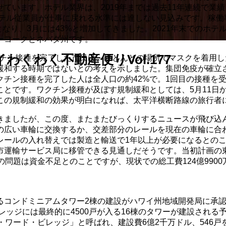
ています。ホテル業界は、2019年までは過去11年連続で業績
ホテル従業員が仕事に戻れる水準には達しない見込みです。稼働
%となり、3月には43%と増加してきました。2021年末でのホ
ーヨークとネバダ州です。
くわく不動産便りVol.177
クチン接種を完了した市民は、ほとんどの場所でマスクを着用
緩和する時期ではないとの考えを示しました。集団免疫が確立
チン接種を完了した人は全人口の約42%で。1回目の接種を受
ことです。ワクチン接種が及ぼす規制緩和としては、5月11日
この規制緩和の効果が明白になれば、太平洋横断路線の旅行者
きましたが、この度、またまたびっくりするニュースが飛び込
の広い車輪に交換するか、交差部分のレールを現在の車輪に合
レールの入れ替えでは製造と輸送で1年以上が必要になるとの
運輸サービス局に移管できる見通しだそうです。当初計画の東カ
題は資金不足とのことですが、現状での総工費124億9900万ド
るコンドミニアムタワー2棟の建設がハワイ州地域開発局に承認
レッジには最終的に4500戸が入る16棟のタワーが建設される
・ワード・ビレッジ」と呼ばれ、建設費6億2千万ドル、546