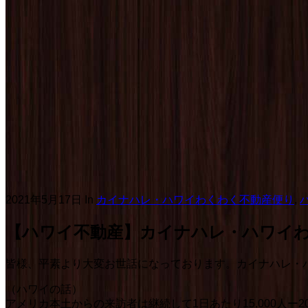
2021年5月17日
In
カイナハレ・ハワイわくわく不動産便り
,
【ハワイ不動産】カイナハレ・ハワイわくわ
皆様、平素より大変お世話になっております。カイナハレ・
（ハワイの話）
アメリカ本土からの来訪者は継続して1日あたり15,000人