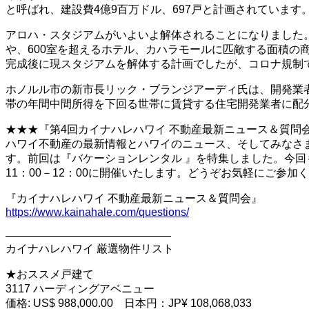
と呼ばれ、建設費4億9百万ドル、697戸と計画されています
アロハ・スタジアムがいよいよ解体されることになりました
や、600室を超えるホテル、カハラモールに匹敵する面積
完成後に現スタジアムを解体する計画でしたが、コロナ規制
ホノルル市の新市長リック・ブランジアーディ氏は、開発業
帯の年間中間所得を下回る世帯に賃貸する住宅開発業者に配
★★★『第4回カイナハレハワイ 不動産最新ニュース＆質問
ハワイ不動産の最新情報とハワイのニュース、そしてみなさ
す。前回は『バケーションレンタル 』を特集しました。今回
11：00－12：00に開催いたします。どうぞお気軽にご参
『カイナハレハワイ 不動産最新ニュース＆質問会』
https://www.kainahale.com/questions/
———————————————
カイナハレハワイ 厳選物件リスト
★おススメ戸建て
3117 ハーディングアベニュー
価格: US$ 988,000.00 日本円：JP¥ 108,068,033