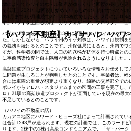
増によってハワイのホテル業界がゆっくりと回復の兆しを見せ
て低迷、2021年は回復し始めているものの年内にすべての
の1月まで3か月連続で22－23%程度でしたが、2月には31
す。ハワイを上回るのは、カリフォルニア、フロリダ、ニュ
【ハワイ不動産】カイナハレ・ハワイわ
バイデン米大統領とCDCは13日に新型コロナウイルスのワ
た。しかしながら、ハワイ州のイゲ知事は、ハワイは規制を
の義務を続けるとのことです。州保健局によると、州内でワク
すが、科学者の間では、人口の約70%が抗体を持つ時点との
に事前感染検査と自主隔離が免除されるようになりました。
高架鉄道プロジェクトについていろいろな情報をお伝えして
に問題が生じることが判明したとのことです。事業者は、幅
合には車両の重量が想定より重くなり、線路の交差部分での
ポレイからアロハ・スタジアムまでの区間の工事を完了し、市
ロ）21駅の高架鉄道プロジェクトが直面している現在の最大の問
不足しているとのことです。
（ハワイの不動産の話）
カカアコ地区にハワード・ヒューズ社によって計画されてい
は合計1243戸が造られます。現在の計画では、このワードビ
ります。2棟中の1棟は高級コンドミニアムで、「ザ・パーク