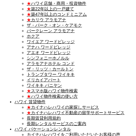
★
ハワイ店舗・商用・投資物件
★
築22年以上の一戸建て
★
築47年以上のコンドミニアム
★
カリウ アラモアナ
ザ・パーク・オン・ケアモク
パークレーン アラモアナ
ホクア
ワイエア ワードビレッジ
アナハ ワードビレッジ
アエオ ワードビレッジ
シンフォニーホノルル
アラモアナホテル コンド
ザ・リッツ・カールトン
トランプタワー ワイキキ
イリカイアパート
ワイキキ バニヤン
★
スマホ版ハワイ物件検索
★
ハワイ物件検索の使い方
ハワイ 賃貸物件
★
カイナハレハワイの家探しサービス
★
カイナハレハワイ不動産の留学サポートサービス
長期賃貸利用規約
長期レンタルサービスのご案内
ハワイ バケーションレンタル
カイナハレハワイをご利用いただいたお客様の声