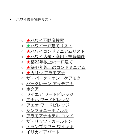
ハワイ優良物件リスト
★
ハワイ不動産検索
★
ハワイ一戸建てリスト
★
ハワイコンドミニアムリスト
★
ハワイ店舗・商用・投資物件
★
築22年以上の一戸建て
★
築47年以上のコンドミニアム
★
カリウ アラモアナ
ザ・パーク・オン・ケアモク
パークレーン アラモアナ
ホクア
ワイエア ワードビレッジ
アナハ ワードビレッジ
アエオ ワードビレッジ
シンフォニーホノルル
アラモアナホテル コンド
ザ・リッツ・カールトン
トランプタワー ワイキキ
イリカイアパート