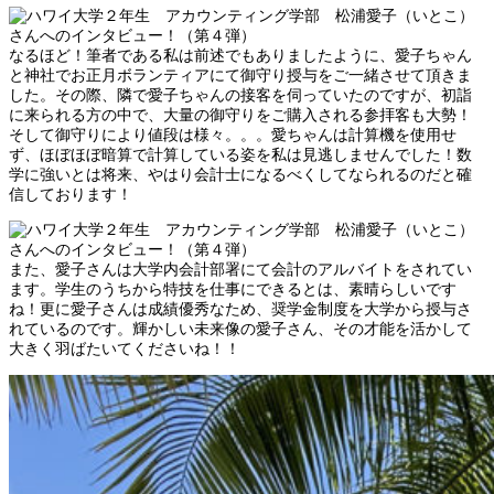
なるほど！筆者である私は前述でもありましたように、愛子ちゃん
と神社でお正月ボランティアにて御守り授与をご一緒させて頂きま
した。その際、隣で愛子ちゃんの接客を伺っていたのですが、初詣
に来られる方の中で、大量の御守りをご購入される参拝客も大勢！
そして御守りにより値段は様々。。。愛ちゃんは計算機を使用せ
ず、ほぼほぼ暗算で計算している姿を私は見逃しませんでした！数
学に強いとは将来、やはり会計士になるべくしてなられるのだと確
信しております！
また、愛子さんは大学内会計部署にて会計のアルバイトをされてい
ます。学生のうちから特技を仕事にできるとは、素晴らしいです
ね！更に愛子さんは成績優秀なため、奨学金制度を大学から授与さ
れているのです。輝かしい未来像の愛子さん、その才能を活かして
大きく羽ばたいてくださいね！！