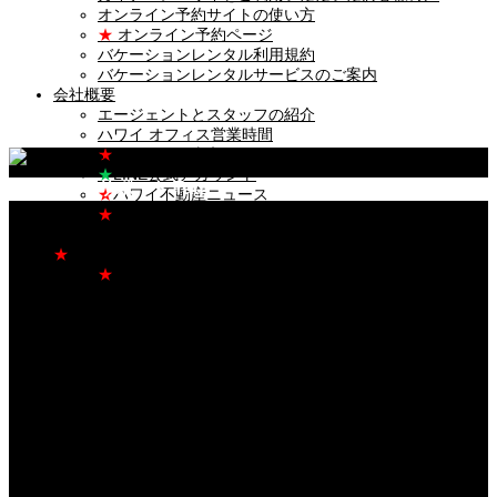
オンライン予約サイトの使い方
★
オンライン予約ページ
バケーションレンタル利用規約
バケーションレンタルサービスのご案内
会社概要
エージェントとスタッフの紹介
ハワイ オフィス営業時間
★
カイナハレ東京オフィス
★
LINE公式アカウント
ハワイ留学サポート Tag
★
ハワイ不動産ニュース
★
留学サポートサービス
ハワイ コンシェルジュサービス
★
お問い合わせ
★
カイナハレ東京オフィス
ENGLISH
Vacation Rentals