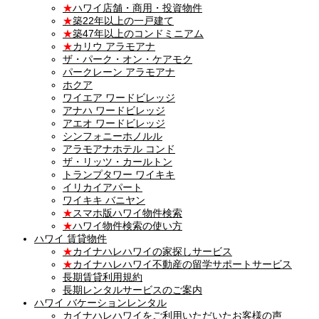
★
ハワイ店舗・商用・投資物件
★
築22年以上の一戸建て
★
築47年以上のコンドミニアム
★
カリウ アラモアナ
ザ・パーク・オン・ケアモク
パークレーン アラモアナ
ホクア
ワイエア ワードビレッジ
アナハ ワードビレッジ
アエオ ワードビレッジ
シンフォニーホノルル
アラモアナホテル コンド
ザ・リッツ・カールトン
トランプタワー ワイキキ
イリカイアパート
ワイキキ バニヤン
★
スマホ版ハワイ物件検索
★
ハワイ物件検索の使い方
ハワイ 賃貸物件
★
カイナハレハワイの家探しサービス
★
カイナハレハワイ不動産の留学サポートサービス
長期賃貸利用規約
長期レンタルサービスのご案内
ハワイ バケーションレンタル
カイナハレハワイをご利用いただいたお客様の声