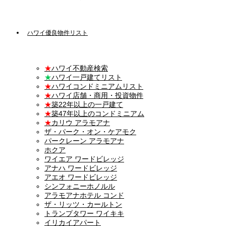
ハワイ優良物件リスト
★
ハワイ不動産検索
★
ハワイ一戸建てリスト
★
ハワイコンドミニアムリスト
★
ハワイ店舗・商用・投資物件
★
築22年以上の一戸建て
★
築47年以上のコンドミニアム
★
カリウ アラモアナ
ザ・パーク・オン・ケアモク
パークレーン アラモアナ
ホクア
ワイエア ワードビレッジ
アナハ ワードビレッジ
アエオ ワードビレッジ
シンフォニーホノルル
アラモアナホテル コンド
ザ・リッツ・カールトン
トランプタワー ワイキキ
イリカイアパート