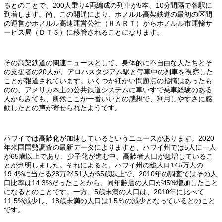
るとのことで、200人乗り4両編成の列車が5本、10分間隔で各駅に
到着します。尚、この開通により、ホノルル高架鉄道の最初の区間
の運営がホノルル高速運営公社（ＨＡＲＴ）からホノルル市運輸サ
ービス局（ＤＴＳ）に移管されることになります。
その高架鉄道の関連ニュースとして、身体的に不自由な人たちとそ
の支援者の20人が、アロハスタジアム駅と停車中の列車を視察した
ことが報道されています。いくつか細かい問題点の指摘はあったも
のの、アメリカ本土の公共鉄道システムに車いすで乗車経験のある
人からみても、断然ここが一番いいとの感想で、利用しやすさに感
動したとの声が寄せられたようです。
ハワイでは高齢化が加速しているというニュースがあります。2020
年米国国勢調査の最新データによりますと、ハワイ州では5人に一人
が65歳以上であり、少子化が進む中、高齢者人口が急増しているこ
とが判明しました。それによると、ハワイ州の総人口145万人の
19.4%に当たる28万2451人が65歳以上で、2010年の調査ではその人
口比率は14.3%だったことから、同年齢層の人口が45%増加したこと
になるとのことです。一方、5歳未満の人口は、2010年に比べて
11.5%減少し、18歳未満の人口は1.5％の減少となっているとのこと
です。