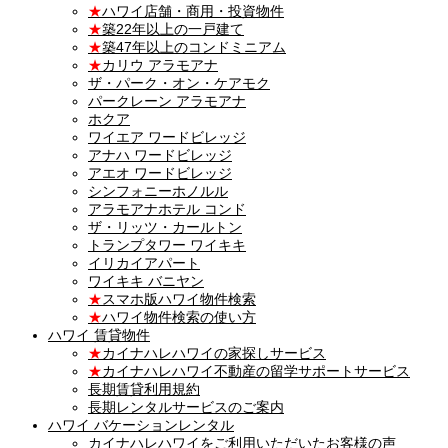
★
ハワイ店舗・商用・投資物件
★
築22年以上の一戸建て
★
築47年以上のコンドミニアム
★
カリウ アラモアナ
ザ・パーク・オン・ケアモク
パークレーン アラモアナ
ホクア
ワイエア ワードビレッジ
アナハ ワードビレッジ
アエオ ワードビレッジ
シンフォニーホノルル
アラモアナホテル コンド
ザ・リッツ・カールトン
トランプタワー ワイキキ
イリカイアパート
ワイキキ バニヤン
★
スマホ版ハワイ物件検索
★
ハワイ物件検索の使い方
ハワイ 賃貸物件
★
カイナハレハワイの家探しサービス
★
カイナハレハワイ不動産の留学サポートサービス
長期賃貸利用規約
長期レンタルサービスのご案内
ハワイ バケーションレンタル
カイナハレハワイをご利用いただいたお客様の声