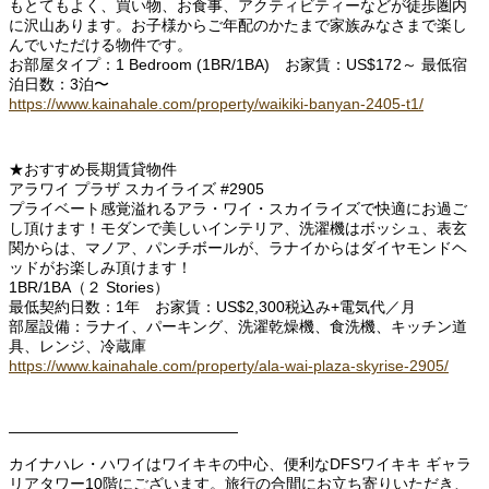
もとてもよく、買い物、お食事、アクティビティーなどが徒歩圏内
に沢山あります。お子様からご年配のかたまで家族みなさまで楽し
んでいただける物件です。
お部屋タイプ：1 Bedroom (1BR/1BA) お家賃：US$172～ 最低宿
泊日数：3泊〜
https://www.kainahale.com/property/waikiki-banyan-2405-t1/
★おすすめ長期賃貸物件
アラワイ プラザ スカイライズ #2905
プライベート感覚溢れるアラ・ワイ・スカイライズで快適にお過ご
し頂けます！モダンで美しいインテリア、洗濯機はボッシュ、表玄
関からは、マノア、パンチボールが、ラナイからはダイヤモンドヘ
ッドがお楽しみ頂けます！
1BR/1BA（２ Stories）
最低契約日数：1年 お家賃：US$2,300税込み+電気代／月
部屋設備：ラナイ、パーキング、洗濯乾燥機、食洗機、キッチン道
具、レンジ、冷蔵庫
https://www.kainahale.com/property/ala-wai-plaza-skyrise-2905/
———————————————
カイナハレ・ハワイはワイキキの中心、便利なDFSワイキキ ギャラ
リアタワー10階にございます。旅行の合間にお立ち寄りいただき、