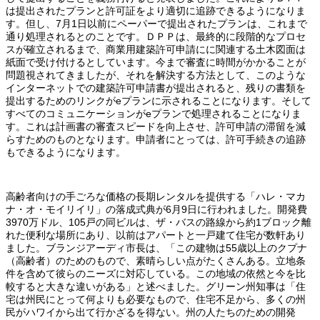
は提出されたプランと許可証をより適切に追跡できるようになりま
す。但し、7月1日以前にペーパーで提出されたプランは、これまで
通り処理されるとのことです。ＤＰＰは、最終的に段階的なプロセ
スが確立されるまで、商業用建築許可申請にに関連する土木図面は
紙面で受け付けるとしています。今まで審査に時間がかかることが
問題視されてきましたが、それを解決する方法として、このような
インターネットでの建築許可申請書が提出されると、残りの書類を
提出するためのリンクがeプランに示されることになります。そして
すべてのコミュニケーションがeプランで処理されることになりま
す。これは計画書の審査スピードを向上させ、許可申請の滞留を減
らすためのものとなります。申請者にとっては、許可手続きの追跡
もできるようになります。
高齢者向けの手ごろな価格の長期レンタルを提供する「ハレ・マカ
ナ・オ・モイリイリ」の落成式典が6月9日に行われました。開発費
3970万ドル、105戸の同ビルは、ザ・バスの路線から約1ブロック離
れた便利な場所にあり、以前はアパートと一戸建て住宅が数軒あり
ました。ブランジアーディ市長は、「この建物は55歳以上のクプナ
（高齢者）のためのもので、素晴らしい点がたくさんある。立地条
件を含めて彼らのニーズに対応している。この地域の依然と今を比
較すると大きな違いがある」と述べました。グリーン州知事は「住
宅は州民にとって何よりも必要なもので、住宅不足から、多くの州
民がハワイから出て行かざるを得ない。州の人たちのための開発