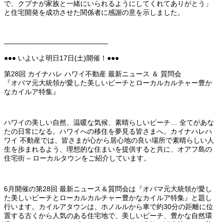
で、クプナが家族と一緒にいられるようにしてくれてありがとう」
と住宅開発を成功させた関係者に感謝の意を示しました。
———————————————
●●● いよいよ明日17日(土)開催！●●●
第28回 カイナハレ ハワイ不動産 最新ニュース ＆ 質問会
『オバマ元大統領が愛した美しいビーチとローカルカルチャー豊か
なカイルア特集』
ハワイの美しい自然、温暖な気候、素晴らしいビーチ… 全てがあな
たの日常になる。ハワイへの移住を夢見る皆さまへ。カイナハレハ
ワイ 不動産では、皆さまが心から居心地の良い場所で素晴らしい人
生を歩まれるよう、理想的な住まいを提供すると共に、オアフ島の
住宅街 – ローカルタウンをご紹介しています。
6月開催の第28回 最新ニュース＆質問会は『オバマ元大統領が愛し
た美しいビーチとローカルカルチャー豊かなカイルア特集』と題し
行います。カイルアタウンは、ホノルルから車で約30分の距離に位
置する古くから人気のある住宅地で、美しいビーチ、豊かな自然環