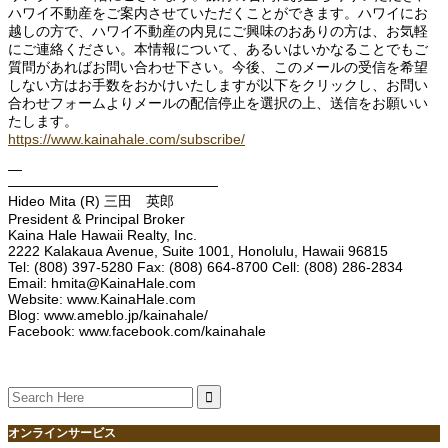
ハワイ不動産をご案内させていただくことができます。ハワイにお
越しの方で、ハワイ不動産の内見にご興味のおありの方は、お気軽
にご連絡ください。本情報について、あるいはいかなることでもご
質問があればお問い合わせ下さい。今後、このメールの受信を希望
しない方はお手数をおかけいたしますが以下をクリックし、お問い
合わせフォームよりメールの配信停止を選択の上、送信をお願いい
たします。
https://www.kainahale.com/subscribe/
—
———————————————
Hideo Mita (R) 三田 英郎
President & Principal Broker
Kaina Hale Hawaii Realty, Inc.
2222 Kalakaua Avenue, Suite 1001, Honolulu, Hawaii 96815
Tel: (808) 397-5280 Fax: (808) 664-8700 Cell: (808) 286-2834
Email: hmita@KainaHale.com
Website: www.KainaHale.com
Blog: www.ameblo.jp/kainahale/
Facebook: www.facebook.com/kainahale
Search
for:
オンラインサービス