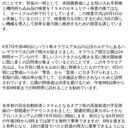
のことです。対策の一部として、米国農務省による預け入れ手荷物
と機内持ち込み品の検査をＴＳＡのセキュリティ検査の後ではな
く、ターミナルの外で行うとしています。この検査方式は6月1日か
ら実施しているとのことで、検査能力を2倍にするために5台の新し
い機械を導入して効率を最大限に維持するための措置を講じていま
す。
6月7日午前4時台にハワイ島キラウエア火山の山頂カルデラにあるハ
レマウマウ火口内で噴火が始まりました。キラウエア国立公園は24
時間オープンなので、美しいスペクタクルな噴火を見に噴火開始後
に既に多くの訪問者が集まっているとのことです。このキラウエア
火山は、3ヵ月前に噴火を止めた後に再噴火したものですが、8日の
朝には警戒レベルが「警告」から「監視」に引き下げられました。
初期の高い噴出率が低下して、公共施設が脅かされないためと説明
されています。公園の関係者は渋滞を避けるため、午後9時以降から
午前9時前までの時間帯に訪れることを勧めています。
全米初の完全自動鉄道システムとなるオアフ島の高架鉄道の予定路
線の一部開通がアナウンスされました。開通区間は東カポレイから
アロハスタジアムの間で6月30日に開始します。初日となる6月30日
の午後2時から6時までは誰でも無料で乗車できますが、6時を過ぎる
と有料となり、1回の運賃でバスと鉄道の両方に乗車できるようにな