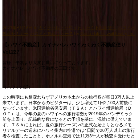
2023年6月16日
In
カイナハレ・ハワイわくわく不動産便り
,
ハワイ不
動産セミナー
,
ハワイ不動産ニュース
By
Kaina Hale Hawaii Realty Inc.
【ハワイ不動産】カイナハレハワイわくわく不動産便り
Vol.227
皆様、平素より大変お世話になっております。
カイナハレ・ハワイ不動産の三田です。
（ハワイの話）
【ハワイ不動産】カイナハレハワイわくわく不動産便り
この時期にも相変わらずアメリカ本土からの旅行客が毎日3万人以上
Vol.227
来ています。日本からのビジターは、少し増えて1日2,100人前後に
なっています。米国運輸省保安局（ＴＳＡ）とハワイ州運輸局（Ｄ
ＯＴ）は、今年の夏のハワイへの旅行者数が2019年のパンデミック
前を上回り、記録的な数になるとの予想を基に、混雑に備えていま
す。ＴＳＡによれば、夏の旅行シーズンの正式な始まりとなるメモ
リアルデーの週末にハワイ州内の空港では4日間で20万人以上の旅行
者を検査したことと、ホノルル空港では11万3千人が検査を受けたと