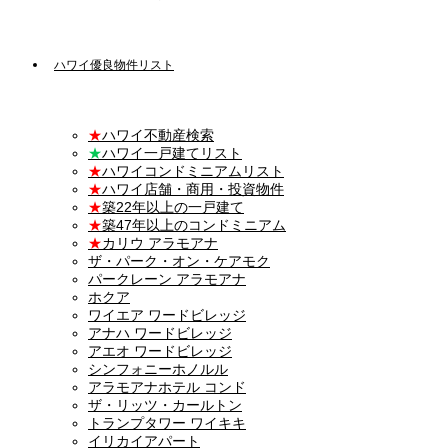
ハワイ優良物件リスト
★
ハワイ不動産検索
★
ハワイ一戸建てリスト
★
ハワイコンドミニアムリスト
★
ハワイ店舗・商用・投資物件
★
築22年以上の一戸建て
★
築47年以上のコンドミニアム
★
カリウ アラモアナ
ザ・パーク・オン・ケアモク
パークレーン アラモアナ
ホクア
ワイエア ワードビレッジ
アナハ ワードビレッジ
アエオ ワードビレッジ
シンフォニーホノルル
アラモアナホテル コンド
ザ・リッツ・カールトン
トランプタワー ワイキキ
イリカイアパート