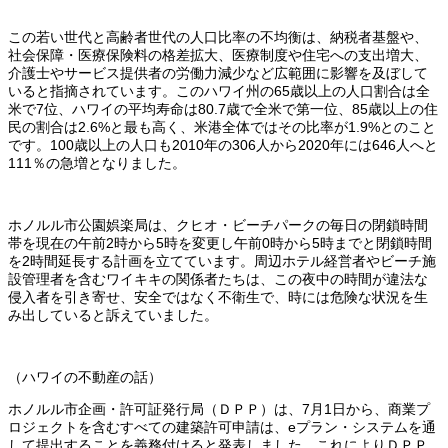
この若い世代と高齢者世代の人口比率の不均衡は、納税者基盤や、
社会保障・医療保険料の格差拡大、医療制度や住宅への支出増大、
介護士やサービス提供者の労働力減少など広範囲に影響を及ぼして
いると指摘されています。このハワイ州の65歳以上の人口割合は全
米で7位、ハワイの平均寿命は80.7歳で全米で第一位、85歳以上の住
民の割合は2.6%と最も高く、米港全体ではその比率が1.9%とのこと
です。100歳以上の人口も2010年の306人から2020年には646人へと
111％の急増となりました。
ホノルル市公園娯楽局は、クヒオ・ビーチパークの毎日の閉鎖時間
帯を現在の午前2時から5時を変更し午前0時から5時までと閉鎖時間
を2時間延長する計画を立てています。周辺ホテル経営者やビーチ施
設管理者を含むワイキキの関係者たちは、この夜中の時間が違法な
侵入者を引き寄せ、安全ではなく不衛生で、時には危険な状況を生
み出していると訴えていました。
（ハワイの不動産の話）
ホノルル市企画・許可証発行局（ＤＰＰ）は、7月1日から、商業プ
ロジェクトを含むすべての建築許可申請は、eプラン・システムを通
して提出することを義務付けると発表しました。これによりＤＰＰ