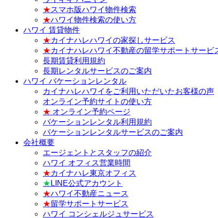
★
スマホ版ハワイ物件検索
★
ハワイ物件検索の使い方
ハワイ 賃貸物件
★
カイナハレハワイの家探しサービス
★
カイナハレハワイ不動産の留学サポートサービ
長期賃貸利用規約
長期レンタルサービスのご案内
ハワイ バケーションレンタル
カイナハレハワイをご利用いただいたお客様の声
オンライン予約サイトの使い方
★
オンライン予約ページ
バケーションレンタル利用規約
バケーションレンタルサービスのご案内
会社概要
エージェントとスタッフの紹介
ハワイ オフィス営業時間
★
カイナハレ東京オフィス
★
LINE公式アカウント
★
ハワイ不動産ニュース
★
留学サポートサービス
ハワイ コンシェルジュサービス