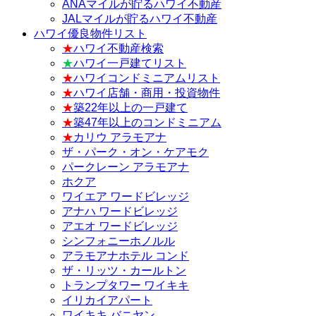
ANAマイルが貯るハワイ不動産
JALマイルが貯るハワイ不動産
ハワイ優良物件リスト
★
ハワイ不動産検索
★
ハワイ一戸建てリスト
★
ハワイコンドミニアムリスト
★
ハワイ店舗・商用・投資物件
★
築22年以上の一戸建て
★
築47年以上のコンドミニアム
★
カリウ アラモアナ
ザ・パーク・オン・ケアモク
パークレーン アラモアナ
ホクア
ワイエア ワードビレッジ
アナハ ワードビレッジ
アエオ ワードビレッジ
シンフォニーホノルル
アラモアナホテル コンド
ザ・リッツ・カールトン
トランプタワー ワイキキ
イリカイアパート
ワイキキ バニヤン