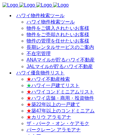
ハワイ物件検索ツール
ハワイ物件検索ツール
物件をご購入されたいお客様
物件をご売却されたいお客様
物件の管理を任せたいお客様
長期レンタルサービスのご案内
不在宅管理
ANAマイルが貯るハワイ不動産
JALマイルが貯るハワイ不動産
ハワイ優良物件リスト
★
ハワイ不動産検索
★
ハワイ一戸建てリスト
★
ハワイコンドミニアムリスト
★
ハワイ店舗・商用・投資物件
★
築22年以上の一戸建て
★
築47年以上のコンドミニアム
★
カリウ アラモアナ
ザ・パーク・オン・ケアモク
パークレーン アラモアナ