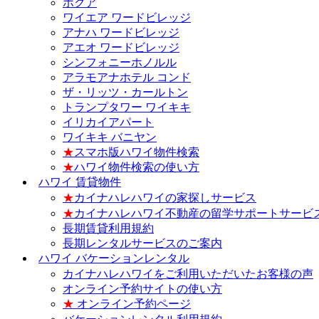
ホクア
ワイエア ワードビレッジ
アナハ ワードビレッジ
アエオ ワードビレッジ
シンフォニーホノルル
アラモアナホテル コンド
ザ・リッツ・カールトン
トランプタワー ワイキキ
イリカイアパート
ワイキキ バニヤン
★
スマホ版ハワイ物件検索
★
ハワイ物件検索の使い方
ハワイ 賃貸物件
★
カイナハレハワイの家探しサービス
★
カイナハレハワイ不動産の留学サポートサービ
長期賃貸利用規約
長期レンタルサービスのご案内
ハワイ バケーションレンタル
カイナハレハワイをご利用いただいたお客様の声
オンライン予約サイトの使い方
★
オンライン予約ページ