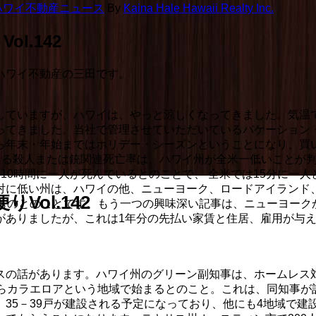
ハワイ不動産ニュース
By
Kaina Hale Hawaii Realty Inc.
l.142
ハワイ不動産の三田です。
ていますが、ハワイは、やっと涼しくなってきました。気温で
ってきました。当社で管理させていただいているバケーション
ら年末・年始まではホリデー・シーズンということになり、買
銃による殺人または銃関連死亡率は、ハワイ州が全米一低いこと
10時間に一人が死んでいるとのことで、 全米では15分に一
対に低い州は、ハワイの他、ニューヨーク、ロードアイランド
ol.142
るものとのことです。もう一つの興味深い記事は、ニューヨーク
がありましたが、これは1年分の先払い家賃と住居、雇用が与
スの話があります。ハワイ州のグリーン副知事は、ホームレス
からカラエロアという地域で始まるとのこと。これは、同知事が
35－39戸が建設される予定になっており、他にも4地域で建