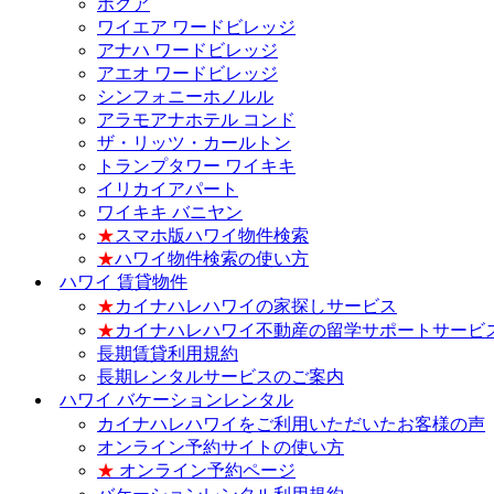
ホクア
ワイエア ワードビレッジ
アナハ ワードビレッジ
アエオ ワードビレッジ
シンフォニーホノルル
アラモアナホテル コンド
ザ・リッツ・カールトン
トランプタワー ワイキキ
イリカイアパート
ワイキキ バニヤン
★
スマホ版ハワイ物件検索
★
ハワイ物件検索の使い方
ハワイ 賃貸物件
★
カイナハレハワイの家探しサービス
★
カイナハレハワイ不動産の留学サポートサービ
長期賃貸利用規約
長期レンタルサービスのご案内
ハワイ バケーションレンタル
カイナハレハワイをご利用いただいたお客様の声
オンライン予約サイトの使い方
★
オンライン予約ページ