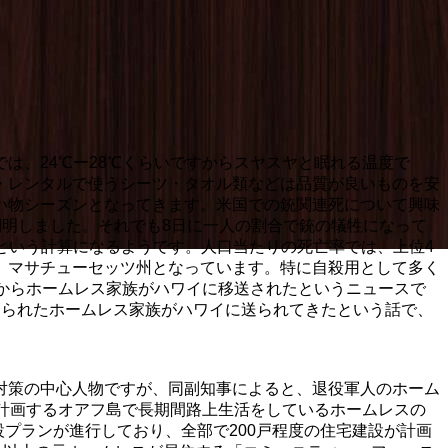
は、24℃ー28℃くらいですからスヤスヤと眠れる温度で
・レンタルで使うシーツ・タオル類などは品質が良いものを安
い物シーズンとなってきます。米国での銃関連死について興味
が判明しました。それでも8日に一人の割合で銃の犠牲になって
人という計算になるようです。人口当たりの死亡率では、上位4
、マサチューセッツ州となっています。特に自殺用として多く
からホームレス家族がハワイに移送されたというニュースで
えられたホームレス家族がハワイに送られてきたという話で、
対策の中心人物ですが、同副知事によると、退役軍人のホーム
計画するオアフ島で長期間路上生活をしているホームレスの
設プランが進行しており、全部で200戸程度の住宅建設が計画