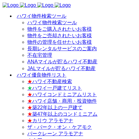
ハワイ物件検索ツール
ハワイ物件検索ツール
物件をご購入されたいお客様
物件をご売却されたいお客様
物件の管理を任せたいお客様
長期レンタルサービスのご案内
不在宅管理
ANAマイルが貯るハワイ不動産
JALマイルが貯るハワイ不動産
ハワイ優良物件リスト
★
ハワイ不動産検索
★
ハワイ一戸建てリスト
★
ハワイコンドミニアムリスト
★
ハワイ店舗・商用・投資物件
★
築22年以上の一戸建て
★
築47年以上のコンドミニアム
★
カリウ アラモアナ
ザ・パーク・オン・ケアモク
パークレーン アラモアナ