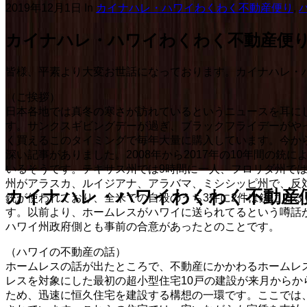
2019年12月1日
In
カイナハレ・ハワイわくわく不動産便り
,
カイナハレ・ハワイわくわく不動産便りVo
皆様、平素より大変お世話になっております。カイナハレ・
（ご挨拶）
日本各地では真冬の寒さが訪れているというニュースを耳にし
す。サンクスギビングデーが過ぎ、ブラックフライデーがや
く買えるこのタイミングで毎年大量に購入しています。今か
深い記事がありました。2008年から2017年の10年間の
いるそうです。テキサス州では9時間に一人、フロリダ州では
州がアラスカ、ルイジアナ、アラバマ、ミシシッピ州で、反
カイナハレ・ハワイわくわく不動産便りV
銃が使われており、全米での自殺のうち3件に2件は銃によ
す。以前より、ホームレスがハワイに送られてるという噂話
ハワイ州政府側とも事前の合意があったとのことです。
（ハワイの不動産の話）
ホームレスの話が出たところで、不動産にかかわるホームレ
レスを対象にした最初の超小型住宅10戸の建設が来月から
ため、迅速に恒久住宅を建設する構想の一環です。ここでは、