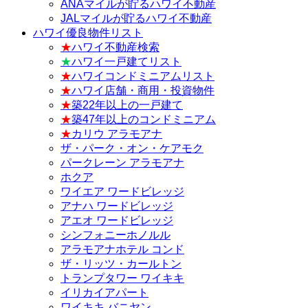
ANAマイルが貯るハワイ不動産
JALマイルが貯るハワイ不動産
ハワイ優良物件リスト
★
ハワイ不動産検索
★
ハワイ一戸建てリスト
★
ハワイコンドミニアムリスト
★
ハワイ店舗・商用・投資物件
★
築22年以上の一戸建て
★
築47年以上のコンドミニアム
★
カリウ アラモアナ
ザ・パーク・オン・ケアモク
パークレーン アラモアナ
ホクア
ワイエア ワードビレッジ
アナハ ワードビレッジ
アエオ ワードビレッジ
シンフォニーホノルル
アラモアナホテル コンド
ザ・リッツ・カールトン
トランプタワー ワイキキ
イリカイアパート
ワイキキ バニヤン