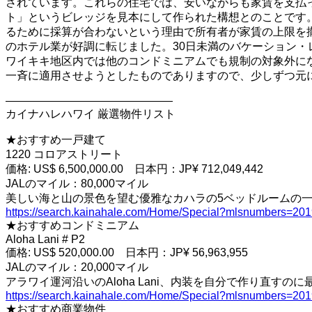
されています。これらの住宅では、安いながらも家賃を支払
ト」というビレッジを見本にして作られた構想とのことです
るために採算が合わないという理由で所有者が家賃の上限を
のホテル業が好調に転じました。30日未満のバケーション・
ワイキキ地区内では他のコンドミニアムでも規制の対象外に
一斉に適用させようとしたものでありますので、少しずつ元
———————————————
カイナハレハワイ 厳選物件リスト
★おすすめ一戸建て
1220 コロアストリート
価格: US$ 6,500,000.00 日本円：JP¥ 712,049,442
JALのマイル：80,000マイル
美しい海と山の景色を望む優雅なカハラの5ベッドルームの
https://search.kainahale.com/Home/Special?mlsnumbers=20
★おすすめコンドミニアム
Aloha Lani # P2
価格: US$ 520,000.00 日本円：JP¥ 56,963,955
JALのマイル：20,000マイル
アラワイ運河沿いのAloha Lani、内装を自分で作り直すの
https://search.kainahale.com/Home/Special?mlsnumbers=20
★おすすめ商業物件