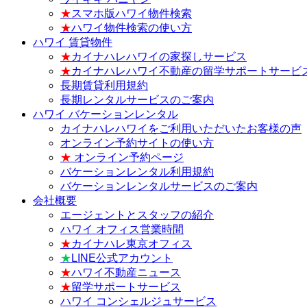
★
スマホ版ハワイ物件検索
★
ハワイ物件検索の使い方
ハワイ 賃貸物件
★
カイナハレハワイの家探しサービス
★
カイナハレハワイ不動産の留学サポートサービ
長期賃貸利用規約
長期レンタルサービスのご案内
ハワイ バケーションレンタル
カイナハレハワイをご利用いただいたお客様の声
オンライン予約サイトの使い方
★
オンライン予約ページ
バケーションレンタル利用規約
バケーションレンタルサービスのご案内
会社概要
エージェントとスタッフの紹介
ハワイ オフィス営業時間
★
カイナハレ東京オフィス
★
LINE公式アカウント
★
ハワイ不動産ニュース
★
留学サポートサービス
ハワイ コンシェルジュサービス