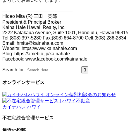
よろしくお願いいたします。
———————————————
Hideo Mita (R) 三田 英郎
President & Principal Broker
Kaina Hale Hawaii Realty, Inc.
2222 Kalakaua Avenue, Suite 1001, Honolulu, Hawaii 96815
Tel:(808) 397-5280 Fax:(808) 664-8700 Cell:(808) 286-2834
Email: hmita@kainahale.com
Website: https://www.kainahale.com
Blog: https://ameblo.jp/kainahale
Facebook: www.facebook.com/kainahale
Search for:
オンラインサービス
不在宅総合管理サービス
最近の投稿