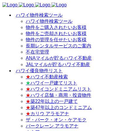
ハワイ物件検索ツール
ハワイ物件検索ツール
物件をご購入されたいお客様
物件をご売却されたいお客様
物件の管理を任せたいお客様
長期レンタルサービスのご案内
不在宅管理
ANAマイルが貯るハワイ不動産
JALマイルが貯るハワイ不動産
ハワイ優良物件リスト
★
ハワイ不動産検索
★
ハワイ一戸建てリスト
★
ハワイコンドミニアムリスト
★
ハワイ店舗・商用・投資物件
★
築22年以上の一戸建て
★
築47年以上のコンドミニアム
★
カリウ アラモアナ
ザ・パーク・オン・ケアモク
パークレーン アラモアナ