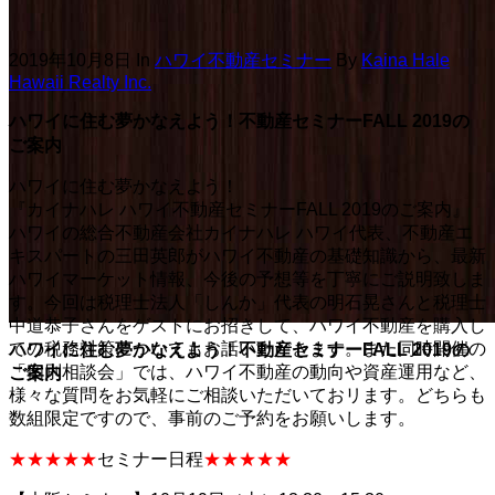
2019年10月8日
In
ハワイ不動産セミナー
By
Kaina Hale
Hawaii Realty Inc.
ハワイに住む夢かなえよう！不動産セミナーFALL 2019の
ご案内
ハワイに住む夢かなえよう！
『カイナハレ ハワイ不動産セミナーFALL 2019のご案内』
ハワイの総合不動産会社カイナハレ ハワイ代表、不動産エ
キスパートの三田英郎がハワイ不動産の基礎知識から、最新
ハワイマーケット情報、今後の予想等を丁寧にご説明致しま
す。今回は税理士法人「しんか」代表の明石晃さんと税理士
中道恭子さんをゲストにお招きして、ハワイ不動産を購入し
ての税務対策についてもお話いただきます。また同時開催の
ハワイに住む夢かなえよう！不動産セミナーFALL 2019の
「個別相談会」では、ハワイ不動産の動向や資産運用など、
ご案内
様々な質問をお気軽にご相談いただいておリます。どちらも
数組限定ですので、事前のご予約をお願いします。
★
★
★
★
★
セミナー日程
★★★★★