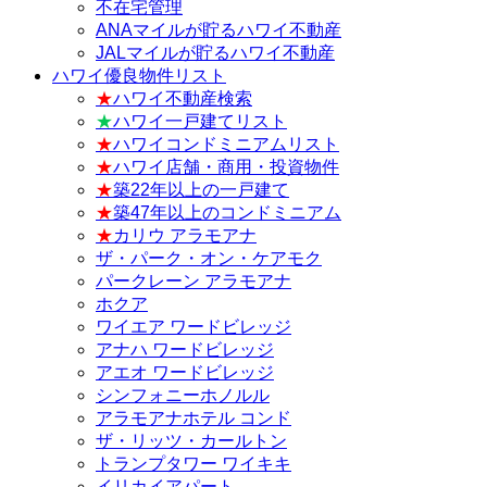
不在宅管理
ANAマイルが貯るハワイ不動産
JALマイルが貯るハワイ不動産
ハワイ優良物件リスト
★
ハワイ不動産検索
★
ハワイ一戸建てリスト
★
ハワイコンドミニアムリスト
★
ハワイ店舗・商用・投資物件
★
築22年以上の一戸建て
★
築47年以上のコンドミニアム
★
カリウ アラモアナ
ザ・パーク・オン・ケアモク
パークレーン アラモアナ
ホクア
ワイエア ワードビレッジ
アナハ ワードビレッジ
アエオ ワードビレッジ
シンフォニーホノルル
アラモアナホテル コンド
ザ・リッツ・カールトン
トランプタワー ワイキキ
イリカイアパート