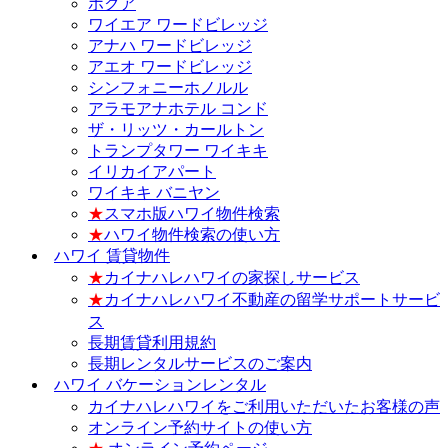
ホクア
ワイエア ワードビレッジ
アナハ ワードビレッジ
アエオ ワードビレッジ
シンフォニーホノルル
アラモアナホテル コンド
ザ・リッツ・カールトン
トランプタワー ワイキキ
イリカイアパート
ワイキキ バニヤン
★
スマホ版ハワイ物件検索
★
ハワイ物件検索の使い方
ハワイ 賃貸物件
★
カイナハレハワイの家探しサービス
★
カイナハレハワイ不動産の留学サポートサービ
ス
長期賃貸利用規約
長期レンタルサービスのご案内
ハワイ バケーションレンタル
カイナハレハワイをご利用いただいたお客様の声
オンライン予約サイトの使い方