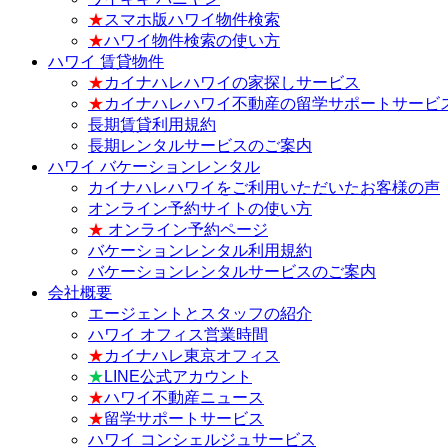
★
スマホ版ハワイ物件検索
★
ハワイ物件検索の使い方
ハワイ 賃貸物件
★
カイナハレハワイの家探しサービス
★
カイナハレハワイ不動産の留学サポートサービ
長期賃貸利用規約
長期レンタルサービスのご案内
ハワイ バケーションレンタル
カイナハレハワイをご利用いただいたお客様の声
オンライン予約サイトの使い方
★
オンライン予約ページ
バケーションレンタル利用規約
バケーションレンタルサービスのご案内
会社概要
エージェントとスタッフの紹介
ハワイ オフィス営業時間
★
カイナハレ東京オフィス
★
LINE公式アカウント
★
ハワイ不動産ニュース
★
留学サポートサービス
ハワイ コンシェルジュサービス