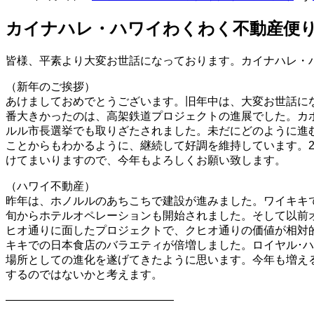
カイナハレ・ハワイわくわく不動産便りVo
皆様、平素より大変お世話になっております。カイナハレ・
（新年のご挨拶）
あけましておめでとうございます。旧年中は、大変お世話に
番大きかったのは、高架鉄道プロジェクトの進展でした。カ
ルル市長選挙でも取りざたされました。未だにどのように進む
ことからもわかるように、継続して好調を維持しています。2
けてまいりますので、今年もよろしくお願い致します。
（ハワイ不動産）
昨年は、ホノルルのあちこちで建設が進みました。ワイキキ
旬からホテルオペレーションも開始されました。そして以前オ
ヒオ通りに面したプロジェクトで、クヒオ通りの価値が相対
キキでの日本食店のバラエティが倍増しました。ロイヤル･
場所としての進化を遂げてきたように思います。今年も増え
するのではないかと考えます。
―――――――――――――――