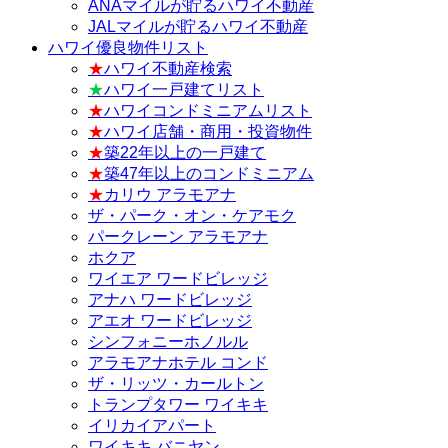
ANAマイルが貯るハワイ不動産
JALマイルが貯るハワイ不動産
ハワイ優良物件リスト
★
ハワイ不動産検索
★
ハワイ一戸建てリスト
★
ハワイコンドミニアムリスト
★
ハワイ店舗・商用・投資物件
★
築22年以上の一戸建て
★
築47年以上のコンドミニアム
★
カリウ アラモアナ
ザ・パーク・オン・ケアモク
パークレーン アラモアナ
ホクア
ワイエア ワードビレッジ
アナハ ワードビレッジ
アエオ ワードビレッジ
シンフォニーホノルル
アラモアナホテル コンド
ザ・リッツ・カールトン
トランプタワー ワイキキ
イリカイアパート
ワイキキ バニヤン