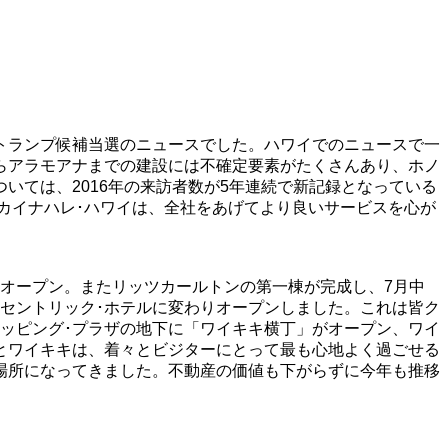
トランプ候補当選のニュースでした。ハワイでのニュースで一
らアラモアナまでの建設には不確定要素がたくさんあり、ホノ
いては、2016年の来訪者数が5年連続で新記録となっている
カイナハレ･ハワイは、全社をあげてより良いサービスを心が
オープン。またリッツカールトンの第一棟が完成し、7月中
･セントリック･ホテルに変わりオープンしました。これは皆ク
ッピング･プラザの地下に「ワイキキ横丁」がオープン、ワイ
とワイキキは、着々とビジターにとって最も心地よく過ごせる
場所になってきました。不動産の価値も下がらずに今年も推移