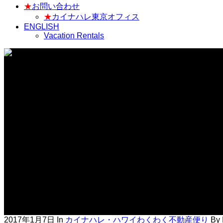
★
お問い合わせ
★
カイナハレ東京オフィス
ENGLISH
Vacation Rentals
カイナハレ・ハワイわくわく不動産便りV
2017年1月7日
In
カイナハレ・ハワイわくわく不動産便り
By