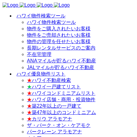
ハワイ物件検索ツール
ハワイ物件検索ツール
物件をご購入されたいお客様
物件をご売却されたいお客様
物件の管理を任せたいお客様
長期レンタルサービスのご案内
不在宅管理
ANAマイルが貯るハワイ不動産
JALマイルが貯るハワイ不動産
ハワイ優良物件リスト
★
ハワイ不動産検索
★
ハワイ一戸建てリスト
★
ハワイコンドミニアムリスト
★
ハワイ店舗・商用・投資物件
★
築22年以上の一戸建て
★
築47年以上のコンドミニアム
★
カリウ アラモアナ
ザ・パーク・オン・ケアモク
パークレーン アラモアナ