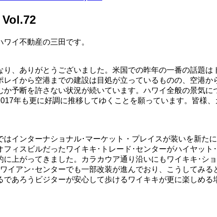
l.72
ハワイ不動産の三田です。
なり、ありがとうございました。米国での昨年の一番の話題は
ポレイから空港までの建設は目処が立っているものの、空港か
か予断を許さない状況が続いています。ハワイ全般の景気につ
017年も更に好調に推移してゆくことを願っています。皆様、
ではインターナショナル･マーケット・プレイスが装いを新たに
フィスビルだったワイキキ･トレード･センターがハイヤット
的に上がってきました。カラカウア通り沿いにもワイキキ･ショ
ハワイアン･センターでも一部改装が進んでおり、こうしてみる
るであろうビジターが安心して歩けるワイキキが更に楽しめる