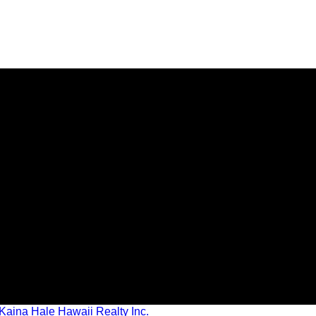
ol.72
Kaina Hale Hawaii Realty Inc.