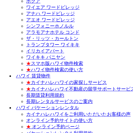
ホクア
ワイエア ワードビレッジ
アナハ ワードビレッジ
アエオ ワードビレッジ
シンフォニーホノルル
アラモアナホテル コンド
ザ・リッツ・カールトン
トランプタワー ワイキキ
イリカイアパート
ワイキキ バニヤン
★
スマホ版ハワイ物件検索
★
ハワイ物件検索の使い方
ハワイ 賃貸物件
★
カイナハレハワイの家探しサービス
★
カイナハレハワイ不動産の留学サポートサービ
長期賃貸利用規約
長期レンタルサービスのご案内
ハワイ バケーションレンタル
カイナハレハワイをご利用いただいたお客様の声
オンライン予約サイトの使い方
★
オンライン予約ページ