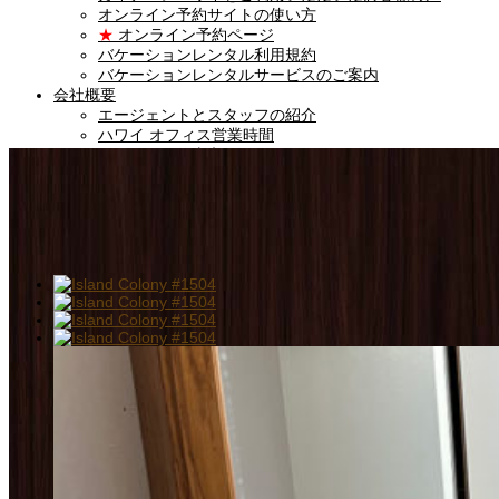
オンライン予約サイトの使い方
★
オンライン予約ページ
バケーションレンタル利用規約
バケーションレンタルサービスのご案内
会社概要
エージェントとスタッフの紹介
ハワイ オフィス営業時間
★
カイナハレ東京オフィス
★
LINE公式アカウント
★
ハワイ不動産ニュース
★
留学サポートサービス
ハワイ コンシェルジュサービス
★
お問い合わせ
★
カイナハレ東京オフィス
ENGLISH
Vacation Rentals