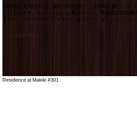
2016年に建築された、便利で現代的で、お財布に優しい２ベッ
りしています。ユニットは、お風呂が二つ、最新式の洗濯機
下さい。アラモアナ、ワイキキ、カカアコ、ダウンタウン、
Google Map
Residence at Makiki #301