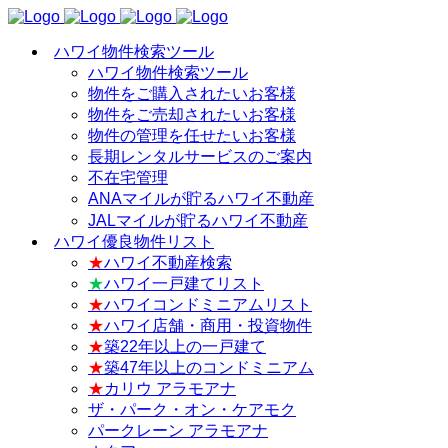
ハワイ物件検索ツール
ハワイ物件検索ツール
物件をご購入されたいお客様
物件をご売却されたいお客様
物件の管理を任せたいお客様
長期レンタルサービスのご案内
不在宅管理
ANAマイルが貯るハワイ不動産
JALマイルが貯るハワイ不動産
ハワイ優良物件リスト
★
ハワイ不動産検索
★
ハワイ一戸建てリスト
★
ハワイコンドミニアムリスト
★
ハワイ店舗・商用・投資物件
★
築22年以上の一戸建て
★
築47年以上のコンドミニアム
★
カリウ アラモアナ
ザ・パーク・オン・ケアモク
パークレーン アラモアナ