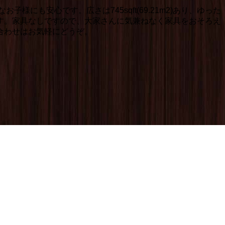
も安心です。広さは745sqft(69.21m2)あり、ゆった
す。家具なしですので、大家さんに気兼ねなく家具をおそろえ
合わせはお気軽にどうぞ。