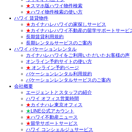
★
スマホ版ハワイ物件検索
★
ハワイ物件検索の使い方
ハワイ 賃貸物件
★
カイナハレハワイの家探しサービス
★
カイナハレハワイ不動産の留学サポートサービ
長期賃貸利用規約
長期レンタルサービスのご案内
ハワイ バケーションレンタル
カイナハレハワイをご利用いただいたお客様の声
オンライン予約サイトの使い方
★
オンライン予約ページ
バケーションレンタル利用規約
バケーションレンタルサービスのご案内
会社概要
エージェントとスタッフの紹介
ハワイ オフィス営業時間
★
カイナハレ東京オフィス
★
LINE公式アカウント
★
ハワイ不動産ニュース
★
留学サポートサービス
ハワイ コンシェルジュサービス