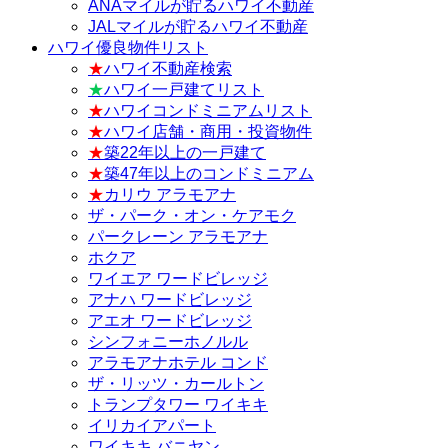
ANAマイルが貯るハワイ不動産
JALマイルが貯るハワイ不動産
ハワイ優良物件リスト
★
ハワイ不動産検索
★
ハワイ一戸建てリスト
★
ハワイコンドミニアムリスト
★
ハワイ店舗・商用・投資物件
★
築22年以上の一戸建て
★
築47年以上のコンドミニアム
★
カリウ アラモアナ
ザ・パーク・オン・ケアモク
パークレーン アラモアナ
ホクア
ワイエア ワードビレッジ
アナハ ワードビレッジ
アエオ ワードビレッジ
シンフォニーホノルル
アラモアナホテル コンド
ザ・リッツ・カールトン
トランプタワー ワイキキ
イリカイアパート
ワイキキ バニヤン