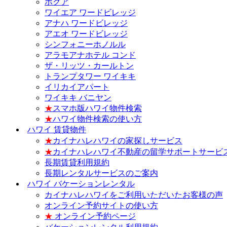
ホクア
ワイエア ワードビレッジ
アナハ ワードビレッジ
アエオ ワードビレッジ
シンフォニーホノルル
アラモアナホテル コンド
ザ・リッツ・カールトン
トランプタワー ワイキキ
イリカイアパート
ワイキキ バニヤン
★
スマホ版ハワイ物件検索
★
ハワイ物件検索の使い方
ハワイ 賃貸物件
★
カイナハレハワイの家探しサービス
★
カイナハレハワイ不動産の留学サポートサービ
長期賃貸利用規約
長期レンタルサービスのご案内
ハワイ バケーションレンタル
カイナハレハワイをご利用いただいたお客様の声
オンライン予約サイトの使い方
★
オンライン予約ページ