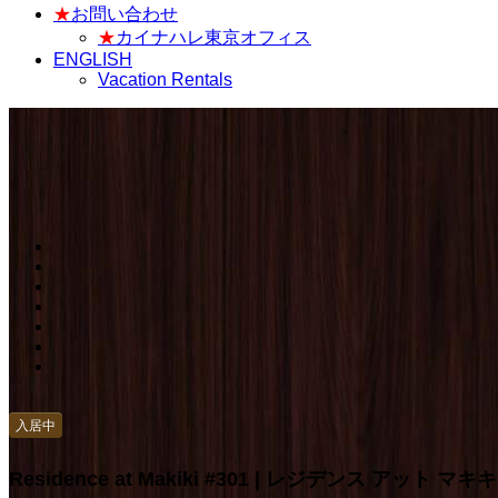
★
お問い合わせ
★
カイナハレ東京オフィス
ENGLISH
Vacation Rentals
入居中
Residence at Makiki #301 | レジデンス アット マキキ